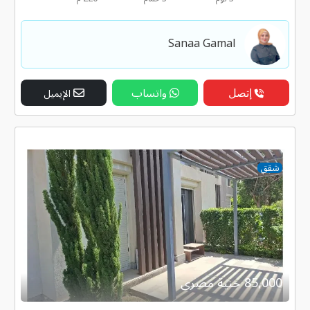
Sanaa Gamal
إتصل
واتساب
الإيميل
شقق
85,000 جنية مصرى