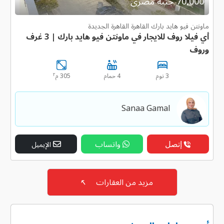
70,000 جنية مصرى
ماونتن فيو هايد بارك القاهرة القاهرة الجديدة
أي فيلا روف للايجار في ماونتن فيو هايد بارك | 3 غرف
وروف
٢
3 نوم
4 حمام
305 م
Sanaa Gamal
إتصل
واتساب
الإيميل
مزيد من العقارات
↖