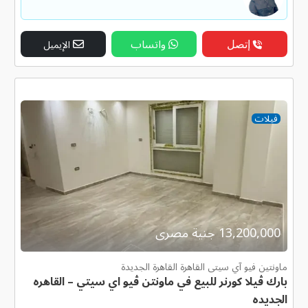
إتصل
واتساب
الإيميل
فيلات
13,200,000 جنية مصرى
ماونتين فيو آي سيتى القاهرة القاهرة الجديدة
بارك ڤيلا كورنر للبيع في ماونتن ڤيو اي سيتي – القاهره
الجديده