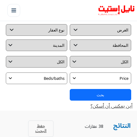
Beds/baths
Price
بحث
أين يمكننى أن أسكن؟
النتائج
حفظ
38 عقارات
البحث