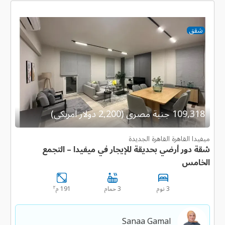
شقق
109,318 جنية مصرى (2,200 دولار امريكى)
ميفيدا القاهرة القاهرة الجديدة
شقة دور أرضي بحديقة للإيجار في ميفيدا – التجمع
الخامس
٢
3 نوم
3 حمام
191 م
Sanaa Gamal