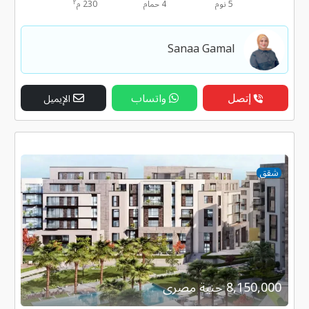
٢
5 نوم
4 حمام
230 م
Sanaa Gamal
إتصل
واتساب
الإيميل
شقق
8,150,000 جنية مصرى