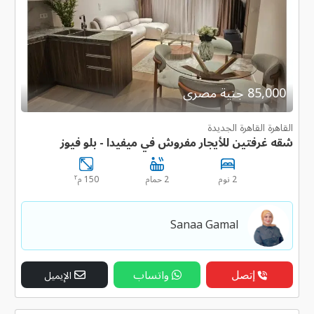
85,000 جنية مصرى
القاهرة القاهرة الجديدة
شقه غرفتين للأيجار مفروش في ميفيدا - بلو فيوز
٢
2 نوم
2 حمام
150 م
Sanaa Gamal
إتصل
واتساب
الإيميل