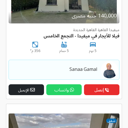
140,000 جنية مصرى
ميفيدا القاهرة القاهرة الجديدة
فيلا للأيجار في ميفيدا - التجمع الخامس
٢
5 نوم
5 حمام
356 م
Sanaa Gamal
إتصل
واتساب
الإيميل
شقق