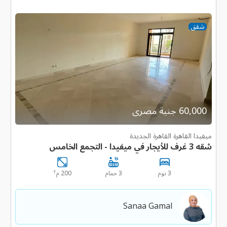
شقق
60,000 جنية مصرى
ميفيدا القاهرة القاهرة الجديدة
شقه 3 غرف للأيجار في ميفيدا - التجمع الخامس
٢
3 نوم
3 حمام
200 م
Sanaa Gamal