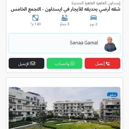
إيستاون القاهرة القاهرة الجديدة
شقه أرضي بحديقه للأيجار في ايستاون - التجمع الخامس
٢
2 نوم
3 حمام
140 م
Sanaa Gamal
إتصل
واتساب
الإيميل
شقق