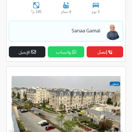
٢
3 نوم
4 حمام
245 م
Sanaa Gamal
إتصل
واتساب
الإيميل
شقق