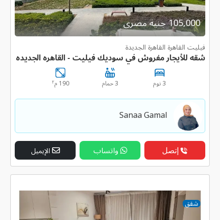
105,000 جنية مصرى
فيليت القاهرة القاهرة الجديدة
شقه للأيجار مفروش في سوديك فيليت - القاهره الجديده
٢
3 نوم
3 حمام
190 م
Sanaa Gamal
إتصل
واتساب
الإيميل
شقق