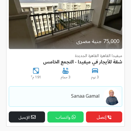
75,000 جنية مصرى
ميفيدا القاهرة القاهرة الجديدة
شقة للأيجار في ميفيدا - التجمع الخامس
٢
3 نوم
3 حمام
191 م
Sanaa Gamal
إتصل
واتساب
الإيميل