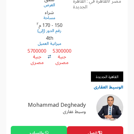
مصر /القاهرة في : القاهرة
الغرض
الجديدة
شراء
مساحة
٢
150 - 170 م
رقم الدور (إلى)
4th
ميزانية العميل
5700000
5300000
جنية
جنية
مصرى
مصرى
القاهرة الجديدة
الوسيط العقارى
Mohammad Degheady
وسيط عقارى
إتصل
واتساب