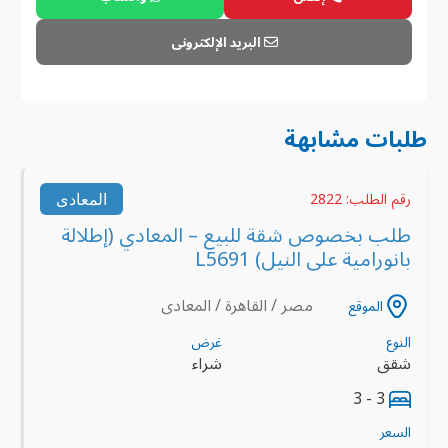
البريد الإلكترونى
طلبات مشابهة
المعادى
رقم الطلب: 2822
طلب بخصوص شقة للبيع – المعادي (إطلالة
بانورامية على النيل) L5691
مصر / القاهرة / المعادى
الموقع
النوع
غرض
شقق
شراء
3 - 3
السعر