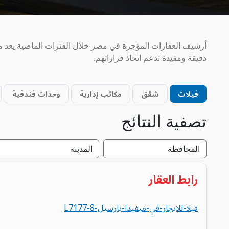
أرشيف العقارات المؤجرة في مصر خلال الفترات الماضية يعد مص
دقيقة ومفيدة تدعم اتخاذ قراراتهم.
فيلات
شقق
مكاتب إدارية
وحدات فندقية
تصفية النتائج
رابط العقار
فيلا-للايجار-في-ميفيدا-بارسيل-8-L7177