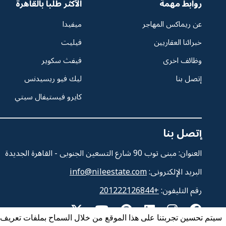
روابط مهمة
الأكثر طلبا بالقاهرة
عن ريماكس المهاجر
ميفيدا
خبرائنا العقاريين
فيليت
وظائف اخرى
فيفث سكوير
إتصل بنا
ليك فيو ريسيدنس
كايرو فيستيفال سيتي
إتصل بنا
العنوان: مبنى توب 90 شارع التسعين الجنوبى - القاهرة الجديدة
البريد الإلكترونى:
info@nileestate.com
رقم التليفون:
+201222126844
سيتم تحسين تجربتنا على هذا الموقع من خلال السماح بملفات تعريف ا