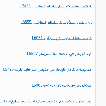
فيلا-مستقلة-للإيجار-في-قطاميه-هايتس-L7022
توين-هاوس-للأيجار-في-قطامية-هايتس-L6855
فيلا-مستقلة-للايجار-في-الرحاب-L6051
فيلا-للإيجار-في-مجمع-لينا-سبرينجز-L5527
مفروشة-بالكامل-للإيجار-في-ماونتن-فيو-هايد-بارك-L5496
فيلا-للايجار-في-اب-تاون-475-م-L5003
توين-هاوس-للايجار-فى-كمبوند-ميفيدا-360م-بالمطبخ-L3173