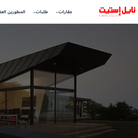
عقارات
طلبات
المطورين العق