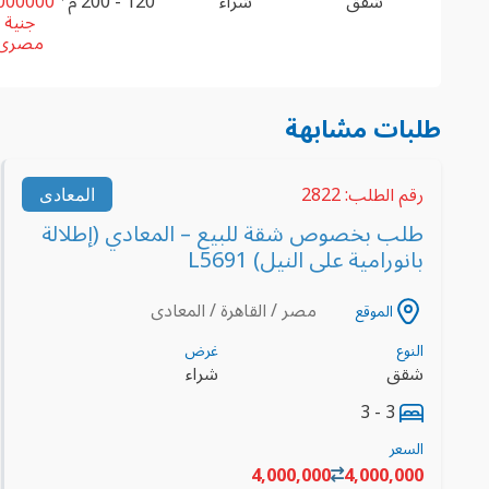
شقق
شراء
120 - 200 م
000000
جنية
مصرى
طلبات مشابهة
رقم الطلب: 2822
المعادى
طلب بخصوص شقة للبيع – المعادي (إطلالة
بانورامية على النيل) L5691
مصر / القاهرة / المعادى
الموقع
النوع
غرض
شقق
شراء
3 - 3
السعر
4,000,000
4,000,000