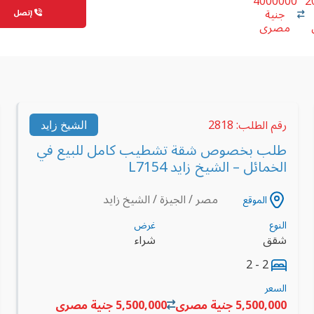
4000000
2
جنية
إتصل
مصرى
رقم الطلب: 2818
الشيخ زايد
طلب بخصوص شقة تشطيب كامل للبيع في
الخمائل – الشيخ زايد L7154
مصر / الجيزة / الشيخ زايد
الموقع
النوع
غرض
شقق
شراء
2 - 2
السعر
5,500,000 جنية مصرى
5,500,000 جنية مصرى