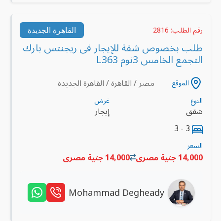
القاهرة الجديدة
رقم الطلب: 2816
طلب بخصوص شقة للإيجار فى ريجنتس بارك
التجمع الخامس 3نوم L363
مصر / القاهرة / القاهرة الجديدة
الموقع
النوع
غرض
شقق
إيجار
3 - 3
السعر
14,000 جنية مصرى
14,000 جنية مصرى
Mohammad Degheady