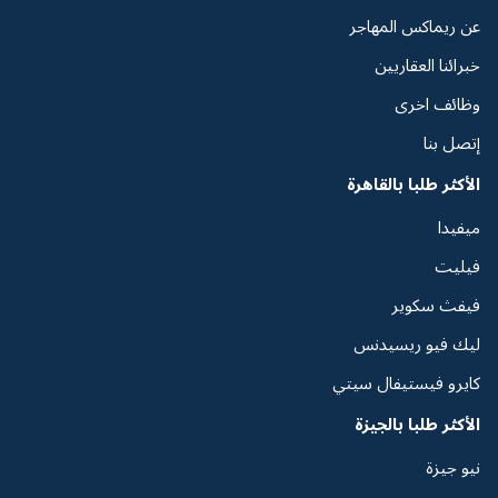
عن ريماكس المهاجر
خبرائنا العقاريين
وظائف اخرى
إتصل بنا
الأكثر طلبا بالقاهرة
ميفيدا
فيليت
فيفث سكوير
ليك فيو ريسيدنس
كايرو فيستيفال سيتي
الأكثر طلبا بالجيزة
نيو جيزة