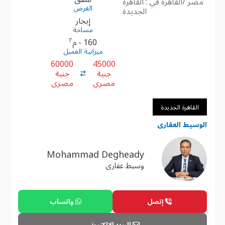
مصر /القاهرة في : القاهرة
الغرض
الجديدة
إيجار
مساحة
٢
160 - م
ميزانية العميل
60000
45000
جنية
جنية
مصرى
مصرى
القاهرة الجديدة
الوسيط العقارى
Mohammad Degheady
وسيط عقارى
إتصل
واتساب
البريد الإلكترونى