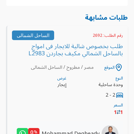
طلبات مشابهة
الساحل الشمالى
رقم الطلب: 2692
طلب بخصوص شالية للايجار فى امواج
بالساحل الشمالي مكيف بجاردن L2983
مصر / مطروح / الساحل الشمالى
الموقع
النوع
غرض
وحدة ساحلية
إيجار
2 - 2
السعر
1
1
Mohammad Degheady