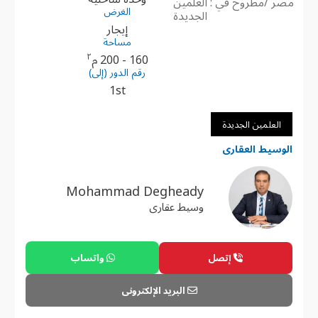
مصر /مطروح في : العلمين
الغرض
الجديدة
إيجار
مساحة
٢
160 - 200 م
رقم الدور (إلى)
1st
العلمين الجديدة
الوسيط العقارى
Mohammad Degheady
وسيط عقارى
إتصل
واتساب
البريد الإلكترونى