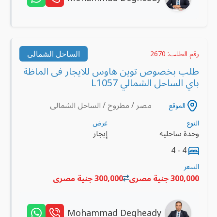
الساحل الشمالى
رقم الطلب: 2670
طلب بخصوص توين هاوس للايجار فى الماظة
باي الساحل الشمالي L1057
مصر / مطروح / الساحل الشمالى
الموقع
النوع
غرض
وحدة ساحلية
إيجار
4 - 4
السعر
300,000 جنية مصرى
300,000 جنية مصرى
Mohammad Degheady