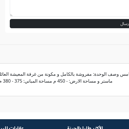
رسال
ماستر و مساحة الارض: - 450 م مساحة المباني: 375 - 380 م حمام سباحة خاص مكيفات قيمة الإيجار: 95000 شهريا
الأكثر طلبا بالجيزة
عقارات للبي