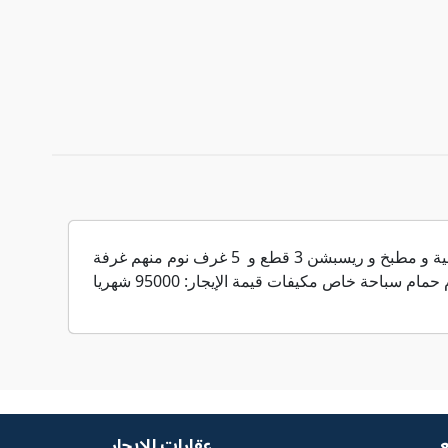
مستأجر مصري يبحث عن فيلا هايد بارك التجمع الخامس وصف الوحدة: مفروشة بالكامل و مكونة من غرفة المعيشة العائلية و مطبخ و ريسبشن 3 قطع و 5 غرف نوم منهم غرفة
ع
عقارات للإيجار