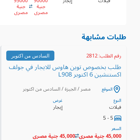
فيلات
إيجار
90000
95000
جنية
جنية
مصرى
مصرى
طلبات مشابهة
رقم الطلب: 2812
السادس من اكتوبر
طلب بخصوص توين هاوس للايجار في جولف
اكستنشين 6 اكتوبر L908
مصر / الجيزة / السادس من اكتوبر
الموقع
النوع
غرض
فيلات
إيجار
5 - 5
السعر
45,000 جنية مصرى
45,000 جنية مصرى