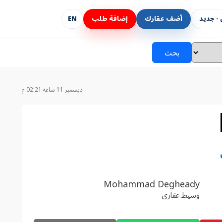
- جديد
أضف عقارك
إضافة طلب
EN
بحث
ديسمبر 11 ساعه 02:21 م
Mohammad Degheady
وسيط عقارى