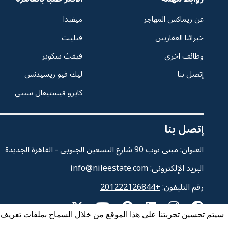
عن ريماكس المهاجر
ميفيدا
خبرائنا العقاريين
فيليت
وظائف اخرى
فيفث سكوير
إتصل بنا
ليك فيو ريسيدنس
كايرو فيستيفال سيتي
إتصل بنا
العنوان: مبنى توب 90 شارع التسعين الجنوبى - القاهرة الجديدة
البريد الإلكترونى:
info@nileestate.com
رقم التليفون:
+201222126844
سيتم تحسين تجربتنا على هذا الموقع من خلال السماح بملفات تعريف ا