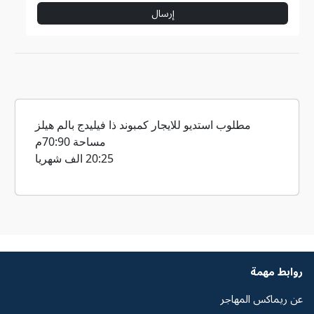
إرسال
مطلوب استديو للايجار كمبوند ذا فيليدج بالم هيلز
مساحة 70:90م
20:25 الف شهريا
روابط مهمة
عن ريماكس المهاجر