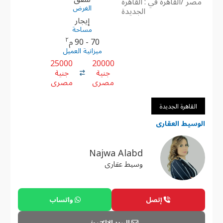
مصر /القاهرة في : القاهرة
الغرض
الجديدة
إيجار
مساحة
٢
70 - 90 م
ميزانية العميل
25000
20000
جنية
جنية
مصرى
مصرى
القاهرة الجديدة
الوسيط العقارى
Najwa Alabd
وسيط عقارى
إتصل
واتساب
البريد الإلكترونى