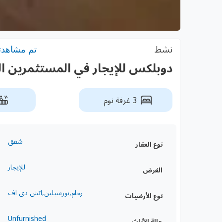
نشط
تم مشاهدته: 2
دوبلكس للإيجار في المستثمرين ا
3 غرفة نوم
شقق
نوع العقار
للإيجار
الغرض
رخام,بورسيلين,اتش دى اف
نوع الأرضيات
Unfurnished
حالة الأثاث