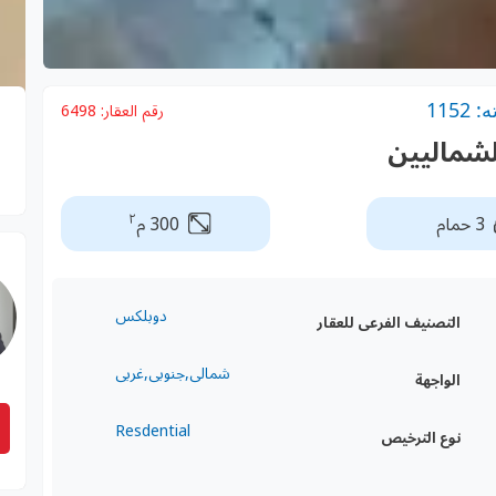
115
رقم العقار:
6498
لشماليين
٢
3 حمام
300 م
دوبلكس
التصنيف الفرعى للعقار
شمالى,جنوبى,غربى
الواجهة
Resdential
نوع الترخيص