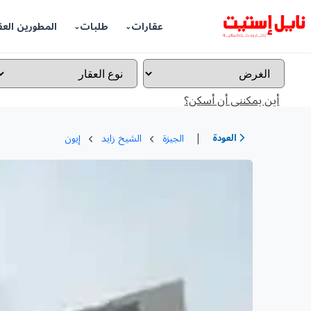
عقارات
طلبات
المطورين العق
أين يمكننى أن أسكن؟
|
العودة
الجيزة
الشيخ زايد
إيون