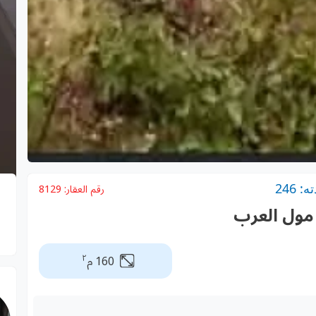
 246
رقم العقار:
8129
 مول العرب
٢
160 م