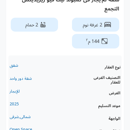
التجمع
2 غرفة نوم
2 حمام
٢
144 م
شقق
نوع العقار
التصنيف الفرعى
شقة دور واحد
للعقار
للإيجار
الغرض
2025
موعد التسليم
شمالى,شرقى
الواجهة
Open Space