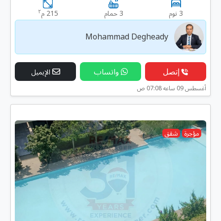
٢
3 نوم
3 حمام
215 م
Mohammad Degheady
إتصل
واتساب
الإيميل
أغسطس 09 ساعه 07:08 ص
مؤجرة
شقق