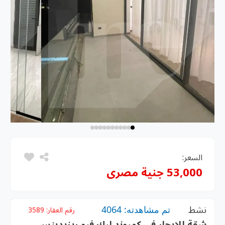
السعر:
53,000 جنية مصرى
نشط
تم مشاهدته: 4064
رقم العقار:
3589
شقة للإيجار فى كمبوند ليك فيو ريزيدينس