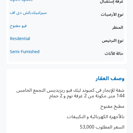
غرفة إستقبال
سيراميك,اتش دى اف
نوع الأرضيات
فيو مفتوح
المنظر
Resdential
نوع الترخيص
Semi-Furnished
حالة الأثاث
وصف العقار
شقة للإيجار فى كمبوند ليك فيو ريزيدينس التجمع الخامس
144 متر, مكونة من 2 غرفة نوم و 2 حمام
مطبخ مفتوح
بالأجهزة الكهربائية و التكييفات
السعر المطلوب 53,000