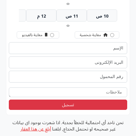
›
‹
10 ص
11 ص
12 م
1 م
›
‹
معاينة شخصية
معاينة بالفيديو
تسجيل
نحن ناخد أى احتمالية للخطأ بجدية. اذا شعرت بوجود اى بيانات
غير صحيحه او تحتمل الخداع, ابلغنا
أبلغ عن هذا العقار