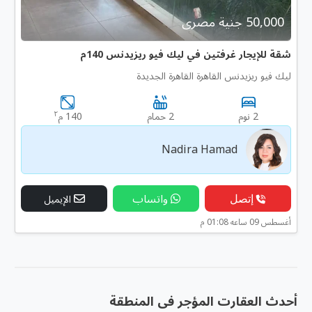
50,000 جنية مصرى
شقة للإيجار غرفتين في ليك فيو ريزيدنس 140م
ليك فيو ريزيدنس القاهرة القاهرة الجديدة
٢
2 نوم
2 حمام
140 م
Nadira Hamad
إتصل
واتساب
الإيميل
أغسطس 09 ساعه 01:08 م
أحدث العقارت المؤجر فى المنطقة