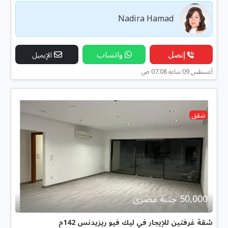
Nadira Hamad
إتصل
واتساب
الإيميل
أغسطس 09 ساعه 07:08 ص
شقق
50,000 جنية مصرى
شقة غرفتين للإيجار في ليك فيو ريزيدنس 142م