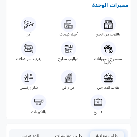
مميزات الوحدة
بالقرب من الجيم
أجهزة كهربائية
أمن
مسموح بالحيوانات
دواليب مطبخ
بقرب المواصلات
الأليفة
بقرب المدارس
حى راقى
شارع رئيسي
فسيح
بالتكييفات
طلب معاينة
طلب معلومات
قدم عرض