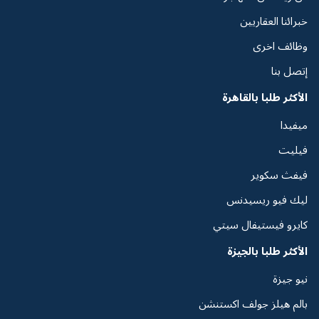
خبرائنا العقاريين
وظائف اخرى
إتصل بنا
الأكثر طلبا بالقاهرة
ميفيدا
فيليت
فيفث سكوير
ليك فيو ريسيدنس
كايرو فيستيفال سيتي
الأكثر طلبا بالجيزة
نيو جيزة
بالم هيلز جولف اكستنشن