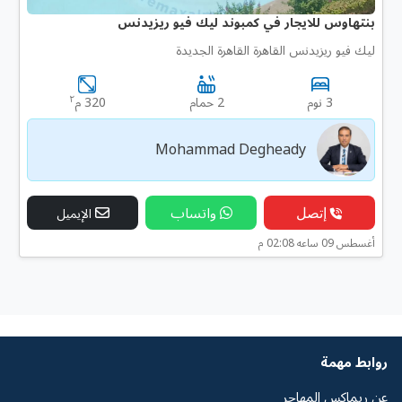
بنتهاوس للايجار في كمبوند ليك فيو ريزيدنس
ليك فيو ريزيدنس القاهرة القاهرة الجديدة
٢
3 نوم
2 حمام
320 م
Mohammad Degheady
إتصل
واتساب
الإيميل
أغسطس 09 ساعه 02:08 م
روابط مهمة
عن ريماكس المهاجر