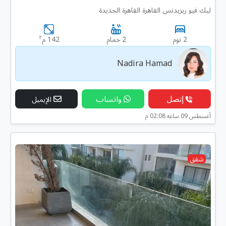
ليك فيو ريزيدنس القاهرة القاهرة الجديدة
٢
2 نوم
2 حمام
142 م
Nadira Hamad
إتصل
واتساب
الإيميل
أغسطس 09 ساعه 02:08 م
شقق