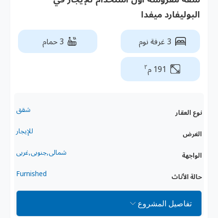
البوليفارد ميفدا
3 غرفة نوم
3 حمام
٢
191 م
شقق
نوع العقار
للإيجار
الغرض
شمالى,جنوبى,غربى
الواجهة
Furnished
حالة الأثاث
تفاصيل المشروع