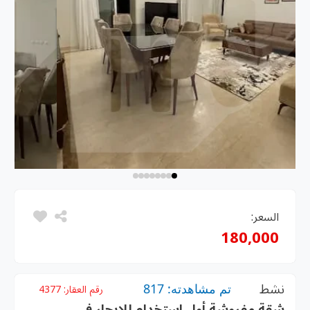
السعر:
180,000
نشط
تم مشاهدته: 817
رقم العقار:
4377
شقة مفروشة أول استخدام للإيجار في