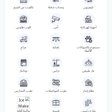
تليفزيون
وحدات تدفئة
بالقرب من الجيم
أجهزة كهربائية
أمن
كلوب هاوس
مسموح بالحيوانات
إضاءة
جراج
الأليفة
غاز طبيعى
تراس
بوتاجاز
نظام إنذار
بقرب المواصلات
بقرب المدارس
شارع رئيسي
فسيح
ماكينة للثلج