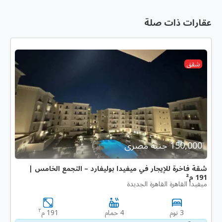
عقارات ذات صلة
شقق
150,000 جنية مصرى
شقة فاخرة للإيجار في ميفيدا بوليفارد – التجمع الخامس |
191 م²
ميفيدا القاهرة القاهرة الجديدة
٢
3 نوم
4 حمام
191 م