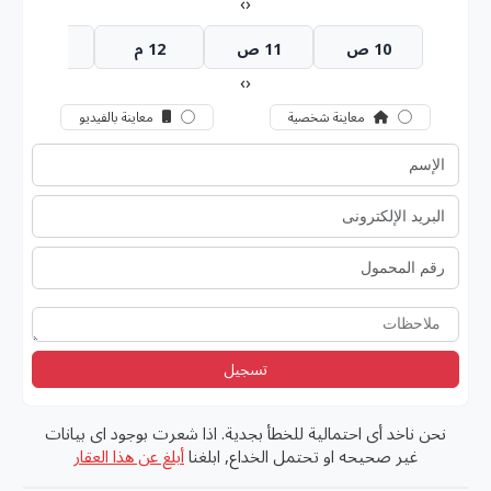
›
‹
10 ص
11 ص
12 م
1 م
›
‹
معاينة شخصية
معاينة بالفيديو
تسجيل
نحن ناخد أى احتمالية للخطأ بجدية. اذا شعرت بوجود اى بيانات
غير صحيحه او تحتمل الخداع, ابلغنا
أبلغ عن هذا العقار