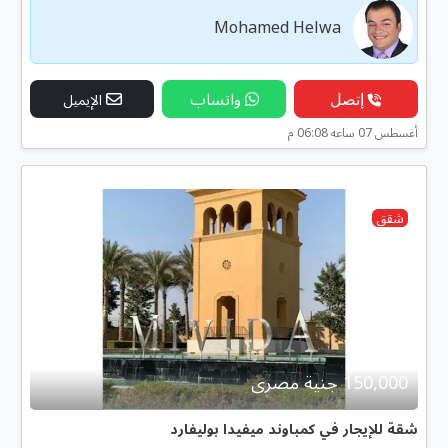
Mohamed Helwa
إتصل
واتساب
الإيميل
أغسطس 07 ساعه 06:08 م
شقق
150,000 جنية مصرى
شقة للإيجار في كمباوند ميفيدا بوليفارد