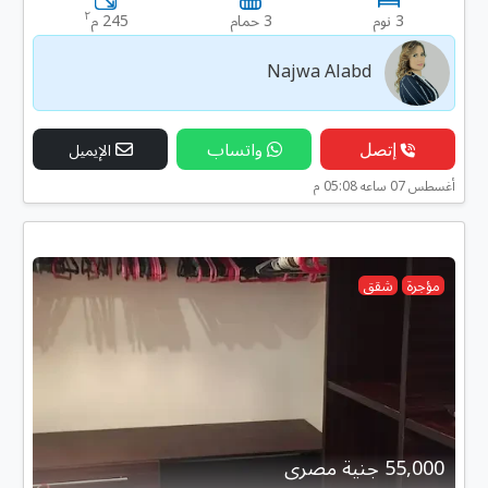
٢
3 نوم
3 حمام
245 م
Najwa Alabd
إتصل
واتساب
الإيميل
أغسطس 07 ساعه 05:08 م
مؤجرة
شقق
55,000 جنية مصرى