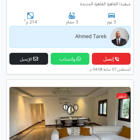
ميفيدا القاهرة القاهرة الجديدة
٢
3 نوم
3 حمام
214 م
Ahmed Tarek
إتصل
واتساب
الإيميل
أغسطس 07 ساعه 04:08 م
شقق