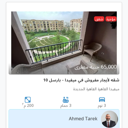
مؤجرة
شقق
65,000 جنية مصرى
شقه لأيجار مفروش في ميفيدا - بارسل 10
ميفيدا القاهرة القاهرة الجديدة
٢
3 نوم
3 حمام
200 م
Ahmed Tarek