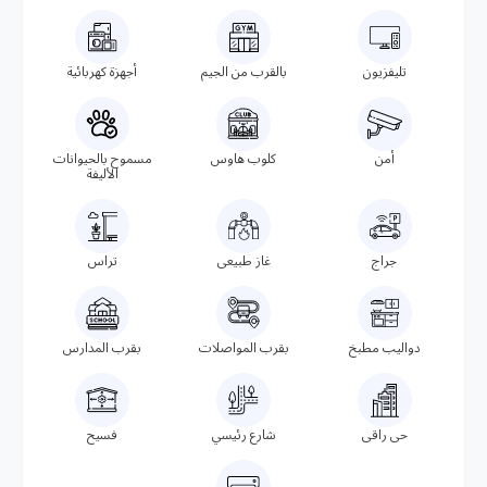
تليفزيون
بالقرب من الجيم
أجهزة كهربائية
أمن
كلوب هاوس
مسموح بالحيوانات
الأليفة
جراج
غاز طبيعى
تراس
دواليب مطبخ
بقرب المواصلات
بقرب المدارس
حى راقى
شارع رئيسي
فسيح