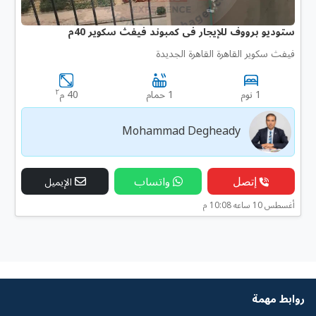
ستوديو برووف للإيجار فى كمبوند فيفث سكوير 40م
فيفث سكوير القاهرة القاهرة الجديدة
٢
1 نوم
1 حمام
40 م
Mohammad Degheady
إتصل
واتساب
الإيميل
أغسطس 10 ساعه 10:08 م
روابط مهمة