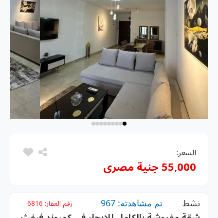
السعر:
55,000 جنية مصرى
نشط
تم مشاهدته: 967
رقم العقار:
6816
شقة مفروشة بالكامل للإيجار في كمبوند فيفث