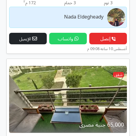
٢
3 نوم
3 حمام
172 م
Nada Eldegheady
إتصل
واتساب
الإيميل
أغسطس 10 ساعه 09:08 م
شقق
65,000 جنية مصرى