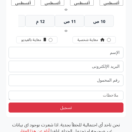
أغسطس
أغسطس
أغسطس
أغسطس
أ
›
‹
10 ص
11 ص
12 م
1 م
›
‹
معاينة شخصية
معاينة بالفيديو
تسجيل
نحن ناخد أى احتمالية للخطأ بجدية. اذا شعرت بوجود اى بيانات
غير صحيحه او تحتمل الخداع, ابلغنا
أبلغ عن هذا العقار