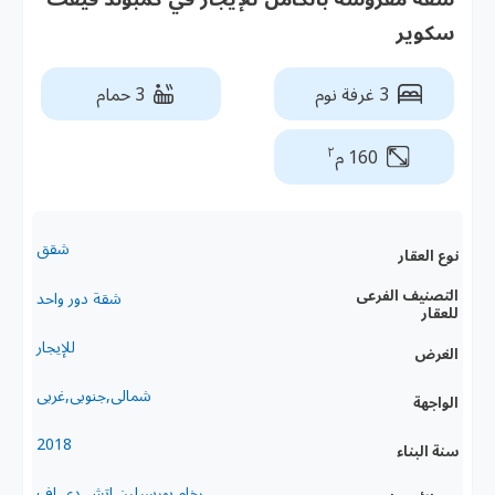
سكوير
3 غرفة نوم
3 حمام
٢
160 م
شقق
نوع العقار
التصنيف الفرعى
شقة دور واحد
للعقار
للإيجار
الغرض
شمالى,جنوبى,غربى
الواجهة
2018
سنة البناء
رخام,بورسيلين,اتش دى اف