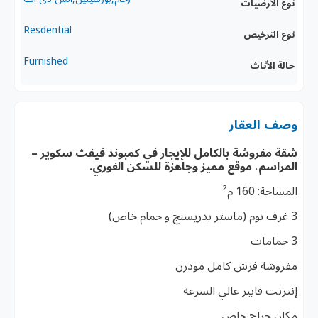
نوع الأرضيات
Resdential
نوع الترخيص
Furnished
حالة الأثاث
وصف العقار
شقة مفروشة بالكامل للإيجار في كمبوند فيفث سكوير –
المراسم، موقع مميز وجاهزة للسكن الفوري.
المساحة: 160 م²
3 غرف نوم (ماستر بدريسنج و حمام خاص)
3 حمامات
مفروشة فرش كامل مودرن
إنترنت فايبر عالي السرعة
مكان جراج خاص