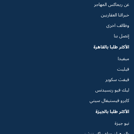
عن ريماكس المهاجر
خبرائنا العقاريين
وظائف اخرى
إتصل بنا
الأكثر طلبا بالقاهرة
ميفيدا
فيليت
فيفث سكوير
ليك فيو ريسيدنس
كايرو فيستيفال سيتي
الأكثر طلبا بالجيزة
نيو جيزة
بالم هيلز جولف اكستنشن