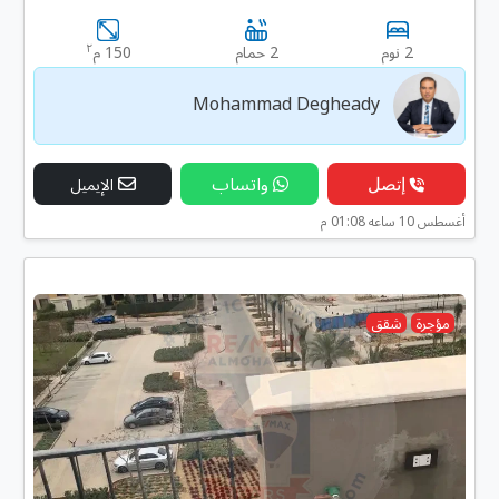
٢
2 نوم
2 حمام
150 م
Mohammad Degheady
إتصل
واتساب
الإيميل
أغسطس 10 ساعه 01:08 م
مؤجرة
شقق