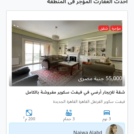
أحدث العقارت المؤجر فى المنطقة
مؤجرة
شقق
55,000 جنية مصرى
شقة للإيجار أرضي في فيفث سكوير مفروشة بالكامل
فيفث سكوير القرنفل القاهرة القاهرة الجديدة
٢
3 نوم
3 حمام
200 م
Najwa Alabd