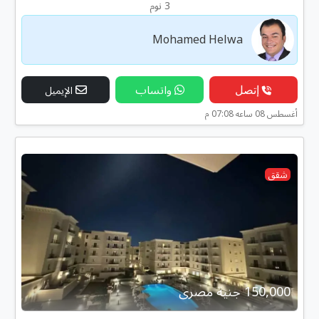
3 نوم
Mohamed Helwa
إتصل
واتساب
الإيميل
أغسطس 08 ساعه 07:08 م
شقق
150,000 جنية مصرى