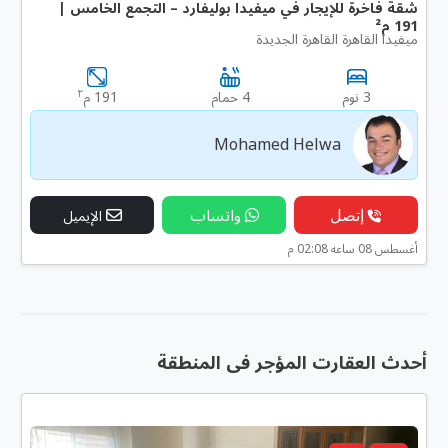
شقة فاخرة للإيجار في ميفيدا بوليفارد – التجمع الخامس |
191 م²
ميفيدا القاهرة القاهرة الجديدة
٢
3 نوم
4 حمام
191 م
Mohamed Helwa
إتصل
واتساب
الإيميل
أغسطس 08 ساعه 02:08 م
أحدث العقارت المؤجر فى المنطقة