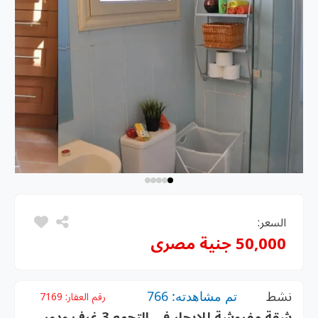
السعر:
50,000 جنية مصرى
نشط
تم مشاهدته: 766
رقم العقار:
7169
شقة مفروشة للإيجار في التجمع 3 غرف ودور