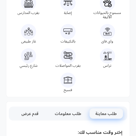
مسموح بالحيوانات
إضاءة
بقرب المدارس
الأليفة
واى فاى
بالتكييفات
غاز طبيعى
تراس
بقرب المواصلات
شارع رئيسي
فسيح
طلب معاينة
طلب معلومات
قدم عرض
إختر وقت مناسب لك: