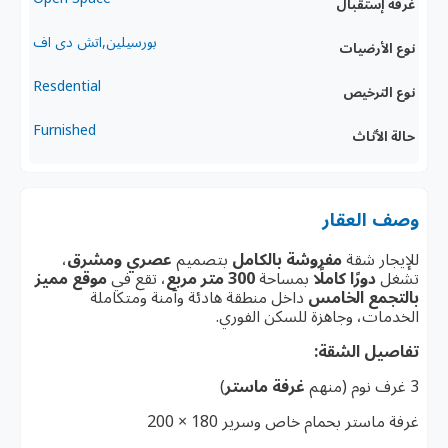
غرفة إستقبال
بورسيلين,اتش دى اف
نوع الأرضيات
Resdential
نوع الترخيص
Furnished
حالة الأثاث
وصف العقار
للإيجار شقة
مفروشة بالكامل
بتصميم
عصري ومشرق
،
تشغل
دورًا كاملًا
بمساحة
300 متر مربع
، تقع في
موقع مميز
بالتجمع الخامس
داخل منطقة هادئة وآمنة ومتكاملة
الخدمات، وجاهزة للسكن الفوري.
تفاصيل الشقة:
3 غرف نوم (منهم
غرفة ماستر
)
غرفة ماستر بحمام خاص وسرير 180 × 200