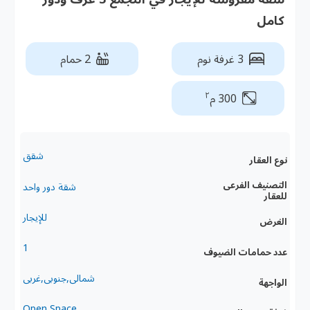
كامل
3 غرفة نوم
2 حمام
٢
300 م
شقق
نوع العقار
التصنيف الفرعى
شقة دور واحد
للعقار
للإيجار
الغرض
1
عدد حمامات الضيوف
شمالى,جنوبى,غربى
الواجهة
Open Space