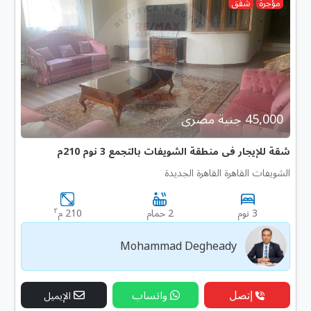
مؤجرة
شقق
45,000 جنية مصرى
شقة للإيجار فى منطقة الشويفات بالتجمع 3 نوم 210م
الشويفات القاهرة القاهرة الجديدة
٢
3 نوم
2 حمام
210 م
Mohammad Degheady
إتصل
واتساب
الإيميل