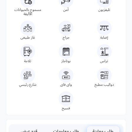
تليفزيون
أمن
مسموح بالحيوانات
الأليفة
إضاءة
جراج
غاز طبيعى
تراس
بوتاجاز
ثلاجة
دواليب مطبخ
واى فاى
شارع رئيسي
فسيح
طلب معاينة
طلب معلومات
قدم عرض