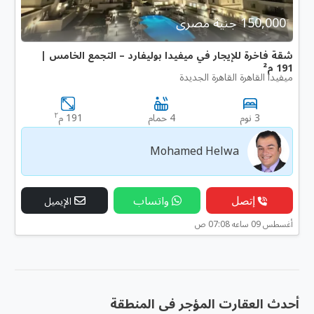
150,000 جنية مصرى
شقة فاخرة للإيجار في ميفيدا بوليفارد – التجمع الخامس |
191 م²
ميفيدا القاهرة القاهرة الجديدة
٢
3 نوم
4 حمام
191 م
Mohamed Helwa
إتصل
واتساب
الإيميل
أغسطس 09 ساعه 07:08 ص
أحدث العقارت المؤجر فى المنطقة