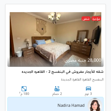
مؤجرة
شقق
28,000 جنية مصرى
شقه للأيجار مفروش في البنفسج 2 - القاهره الجديده
البنفسج القاهرة القاهرة الجديدة
٢
3 نوم
2 حمام
180 م
Nadira Hamad