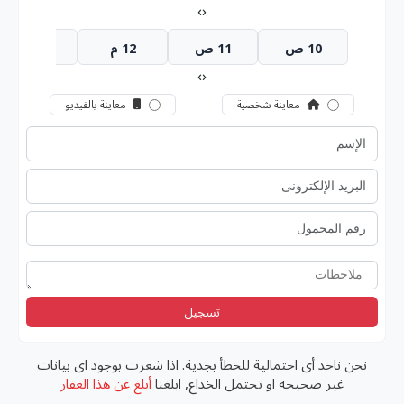
›
‹
10 ص
11 ص
12 م
1 م
›
‹
معاينة شخصية
معاينة بالفيديو
تسجيل
نحن ناخد أى احتمالية للخطأ بجدية. اذا شعرت بوجود اى بيانات
غير صحيحه او تحتمل الخداع, ابلغنا
أبلغ عن هذا العقار