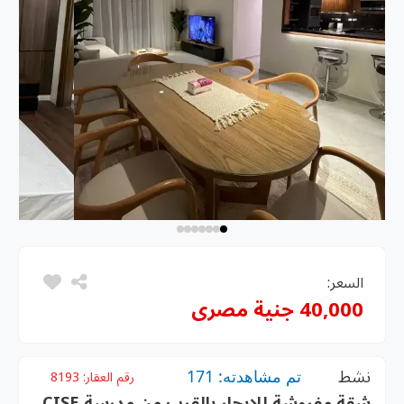
السعر:
40,000 جنية مصرى
نشط
تم مشاهدته: 171
رقم العقار:
8193
شقة مفروشة للإيجار بالقرب من مدرسة CISE