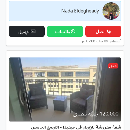
Nada Eldegheady
إتصل
واتساب
الإيميل
أغسطس 09 ساعه 07:08 ص
شقق
120,000 جنية مصرى
شقة مفروشة للإيجار في ميفيدا - التجمع الخامس