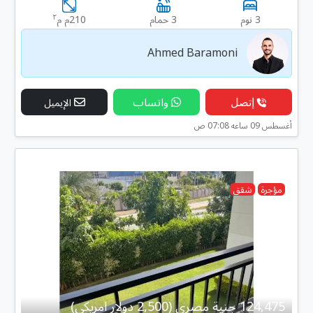
٢
3 نوم
3 حمام
210م م
Ahmed Baramoni
إتصل
واتساب
الإيميل
أغسطس 09 ساعه 07:08 ص
مؤجرة
شقق
124,475 جنية مصرى (2,500 دولار امريكى)