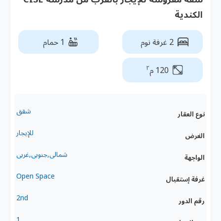
الكندية
2 غرفة نوم
1 حمام
٢
120 م
شقق
نوع العقار
للإيجار
الغرض
شمالى,جنوبى,غربى
الواجهة
Open Space
غرفة إستقبال
2nd
رقم الدور
1