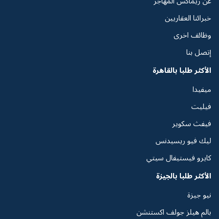
عن ريماكس المهاجر
خبرائنا العقاريين
وظائف اخرى
إتصل بنا
الأكثر طلبا بالقاهرة
ميفيدا
فيليت
فيفث سكوير
ليك فيو ريسيدنس
كايرو فيستيفال سيتي
الأكثر طلبا بالجيزة
نيو جيزة
بالم هيلز جولف اكستنشن