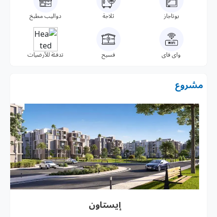
بوتاجاز
ثلاجة
دواليب مطبخ
واى فاى
فسيح
تدفئة للأرضيات
مشروع
إيستاون