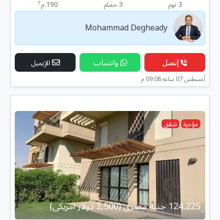
٢
3 نوم
3 حمام
190 م
Mohammad Degheady
إتصل
واتساب
الإيميل
أغسطس 07 ساعه 09:08 م
مؤجرة
شقق
124,225 جنية مصرى (2,500 دولار امريكى)