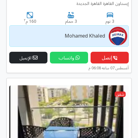
إيستاون القاهرة القاهرة الجديدة
٢
3 نوم
3 حمام
160 م
Mohamed Khaled
إتصل
واتساب
الإيميل
أغسطس 07 ساعه 06:08 م
شقق