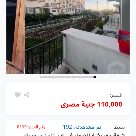
السعر:
110,000 جنية مصرى
نشط
تم مشاهدته: 192
رقم العقار:
8199
شقة مفروشة للإيجار في إيستاون سوديك