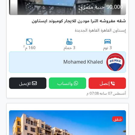
90,000 جنية مصرى
شقه مفروشه الترا مودرن للايجار كومبوند ايستاون
إيستاون القاهرة القاهرة الجديدة
٢
3 نوم
3 حمام
160 م
Mohamed Khaled
إتصل
واتساب
الإيميل
أغسطس 07 ساعه 07:08 م
شقق