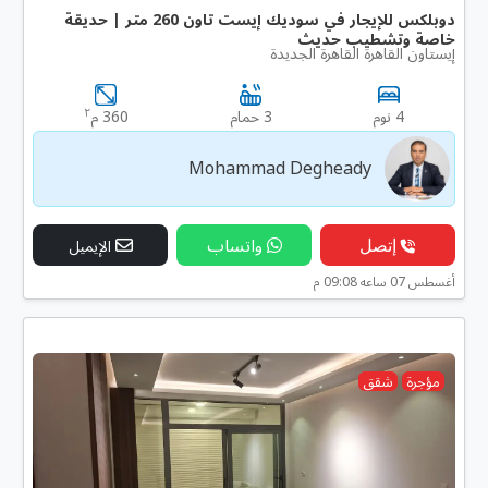
دوبلكس للإيجار في سوديك إيست تاون 260 متر | حديقة
خاصة وتشطيب حديث
إيستاون القاهرة القاهرة الجديدة
٢
4 نوم
3 حمام
360 م
Mohammad Degheady
إتصل
واتساب
الإيميل
أغسطس 07 ساعه 09:08 م
مؤجرة
شقق