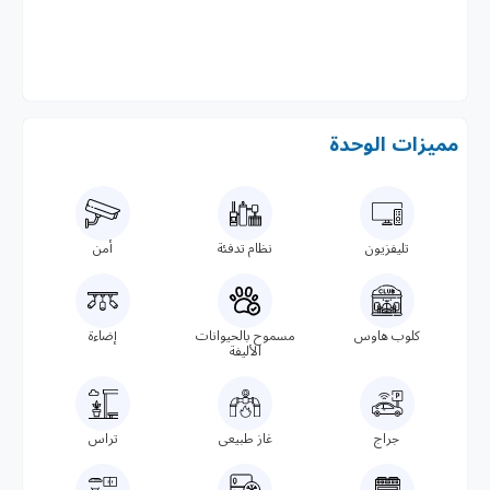
مميزات الوحدة
تليفزيون
نظام تدفئة
أمن
كلوب هاوس
مسموح بالحيوانات
إضاءة
الأليفة
جراج
غاز طبيعى
تراس