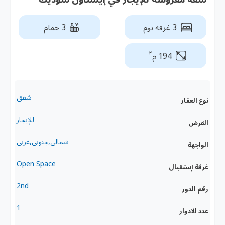
3 غرفة نوم
3 حمام
٢
194 م
شقق
نوع العقار
للإيجار
الغرض
شمالى,جنوبى,غربى
الواجهة
Open Space
غرفة إستقبال
2nd
رقم الدور
1
عدد الادوار