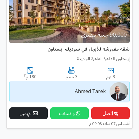
90,000 جنية مصرى
شقه مفروشه للأيجار في سوديك ايستاون
إيستاون القاهرة القاهرة الجديدة
٢
3 نوم
3 حمام
180 م
Ahmed Tarek
إتصل
واتساب
الإيميل
أغسطس 07 ساعه 09:08 م