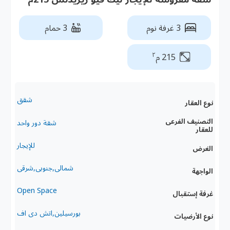
3 غرفة نوم
3 حمام
٢
215 م
شقق
نوع العقار
التصنيف الفرعى
شقة دور واحد
للعقار
للإيجار
الغرض
شمالى,جنوبى,شرقى
الواجهة
Open Space
غرفة إستقبال
بورسيلين,اتش دى اف
نوع الأرضيات