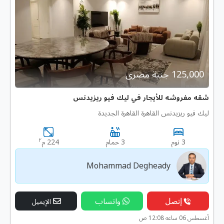
125,000 جنية مصرى
شقه مفروشه للأيجار في ليك فيو ريزيدنس
ليك فيو ريزيدنس القاهرة القاهرة الجديدة
٢
3 نوم
3 حمام
224 م
Mohammad Degheady
إتصل
واتساب
الإيميل
أغسطس 06 ساعه 12:08 ص