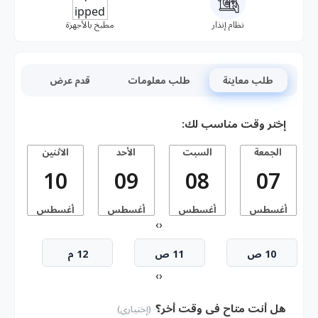
نظام إنذار
مطبخ بالأجهزة
طلب معاينة
طلب معلومات
قدم عرض
إختر وقت مناسب لك:
الجمعة
السبت
الأحد
الاثنين
10
09
08
07
أغسطس
أغسطس
أغسطس
أغسطس
أ
›
‹
10 ص
11 ص
12 م
›
‹
هل أنت متاح فى وقت أخر؟
(إختيارى)