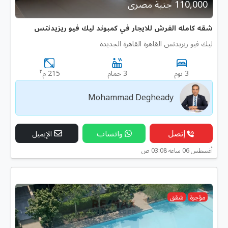
110,000 جنية مصرى
شقه كامله الفرش للايجار في كمبوند ليك فيو ريزيدنتس
ليك فيو ريزيدنس القاهرة القاهرة الجديدة
٢
3 نوم
3 حمام
215 م
Mohammad Degheady
إتصل
واتساب
الإيميل
أغسطس 06 ساعه 03:08 ص
مؤجرة
شقق