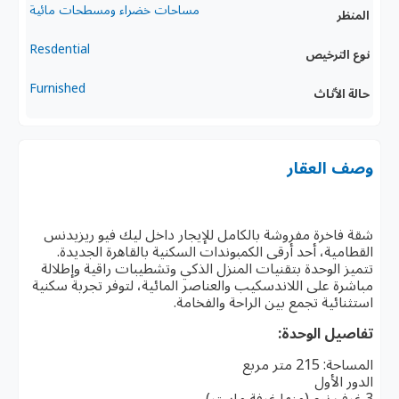
مساحات خضراء ومسطحات مائية
المنظر
Resdential
نوع الترخيص
Furnished
حالة الأثاث
وصف العقار
شقة فاخرة مفروشة بالكامل للإيجار داخل ليك فيو ريزيدنس
القطامية، أحد أرقى الكمبوندات السكنية بالقاهرة الجديدة.
تتميز الوحدة بتقنيات المنزل الذكي وتشطيبات راقية وإطلالة
مباشرة على اللاندسكيب والعناصر المائية، لتوفر تجربة سكنية
استثنائية تجمع بين الراحة والفخامة.
تفاصيل الوحدة:
المساحة: 215 متر مربع
الدور الأول
3 غرف نوم (منها غرفة ماستر)