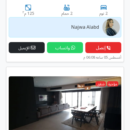
٢
2 نوم
2 حمام
125 م
Najwa Alabd
إتصل
واتساب
الإيميل
أغسطس 05 ساعه 06:08 م
مؤجرة
شقق