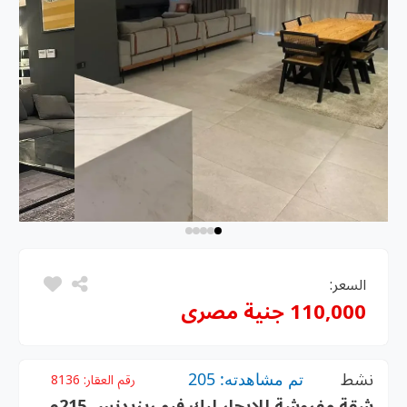
السعر:
110,000 جنية مصرى
نشط
تم مشاهدته: 205
رقم العقار:
8136
شقة مفروشة للإيجار ليك فيو ريزيدنس 215م