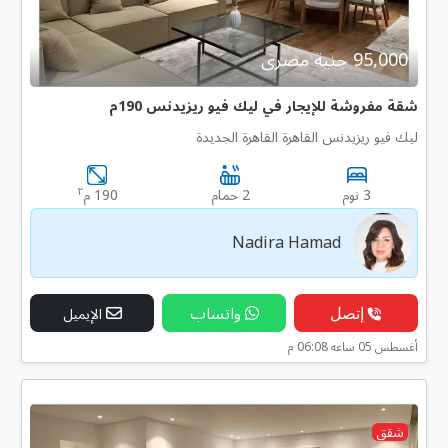
95,000 جنية مصرى
شقة مفروشة للإيجار في ليك فيو ريزيدنس 190م
ليك فيو ريزيدنس القاهرة القاهرة الجديدة
٢
3 نوم
2 حمام
190 م
Nadira Hamad
إتصل
واتساب
الإيميل
أغسطس 05 ساعه 06:08 م
شقق