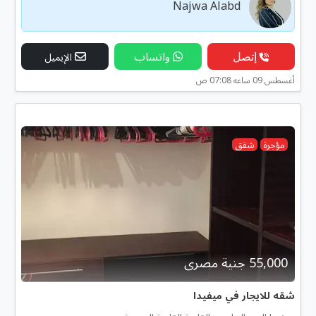
Najwa Alabd
إتصل
واتساب
الإيميل
أغسطس 09 ساعه 07:08 ص
مؤجرة
شقق
55,000 جنية مصرى
شقه للايجار في ميفيدا