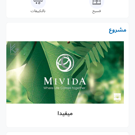
فسيح
بالتكييفات
مشروع
ميفيدا