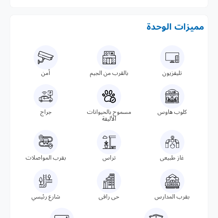
مميزات الوحدة
تليفزيون
بالقرب من الجيم
أمن
كلوب هاوس
مسموح بالحيوانات
جراج
الأليفة
غاز طبيعى
تراس
بقرب المواصلات
بقرب المدارس
حى راقى
شارع رئيسي