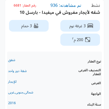
نشط
تم مشاهدته: 936
رقم العقار:
6681
شقه لأيجار مفروش في ميفيدا - بارسل 10
3 غرفة نوم
3 حمام
٢
200 م
شقق
نوع العقار
التصنيف الفرعى
شقة دور واحد
للعقار
للإيجار
الغرض
شمالى,جنوبى,غربى
الواجهة
2016
سنة البناء