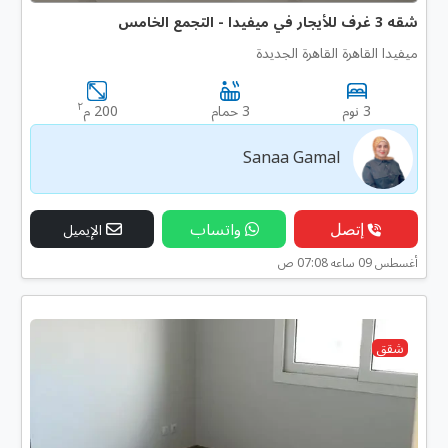
شقه 3 غرف للأيجار في ميفيدا - التجمع الخامس
ميفيدا القاهرة القاهرة الجديدة
٢
3 نوم
3 حمام
200 م
Sanaa Gamal
إتصل
واتساب
الإيميل
أغسطس 09 ساعه 07:08 ص
شقق