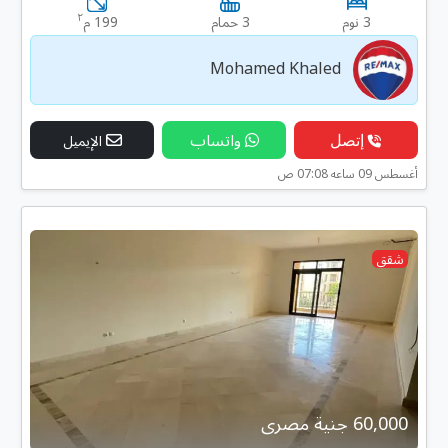
٢
3 نوم
3 حمام
199 م
Mohamed Khaled
إتصل
واتساب
الإيميل
أغسطس 09 ساعه 07:08 ص
شقق
60,000 جنية مصرى