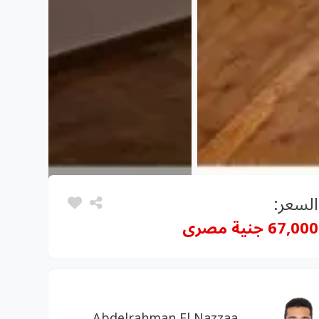
السعر:
67,000 جنية مصرى
Abdelrahman El Nazzaa