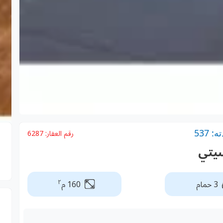
 537
رقم العقار:
6287
سيتي
٢
3 حمام
160 م