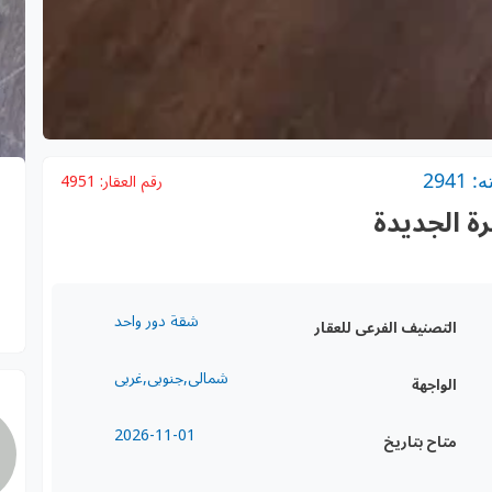
294
رقم العقار:
4951
رة الجديدة
شقة دور واحد
التصنيف الفرعى للعقار
شمالى,جنوبى,غربى
الواجهة
2026-11-01
متاح بتاريخ