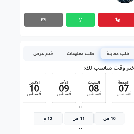
طلب معاينة
طلب معلومات
قدم عرض
ختر وقت مناسب لك:
الجمعة
السبت
الأحد
الاثنين
الثلاثا
11
10
09
08
07
أغسطس
أغسطس
أغسطس
أغسطس
أغسط
›
‹
10 ص
11 ص
12 م
1 م
›
‹