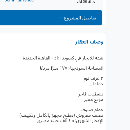
حالة الأثاث
تفاصيل المشروع
وصف العقار
شقه للايجار في كمبوند آزاد - القاهرة الجديدة
المساحة النموذجية: ١٧٧ مترًا مربعًا
٣ غرف نوم
حمامان
تشطيب فاخر
موقع مميز
حمام ضيوف
نصف مفروش (مطبخ مجهز بالكامل وتكييف)
الإيجار الشهري: ٤٥ ألف جنيه مصري