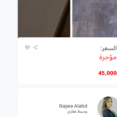
السعر:
مؤجرة
45,000
Najwa Alabd
وسيط عقارى