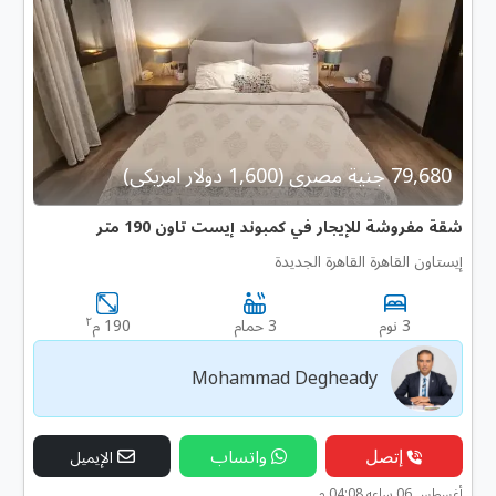
79,680 جنية مصرى (1,600 دولار امريكى)
شقة مفروشة للإيجار في كمبوند إيست تاون 190 متر
إيستاون القاهرة القاهرة الجديدة
٢
3 نوم
3 حمام
190 م
Mohammad Degheady
إتصل
واتساب
الإيميل
أغسطس 06 ساعه 04:08 م