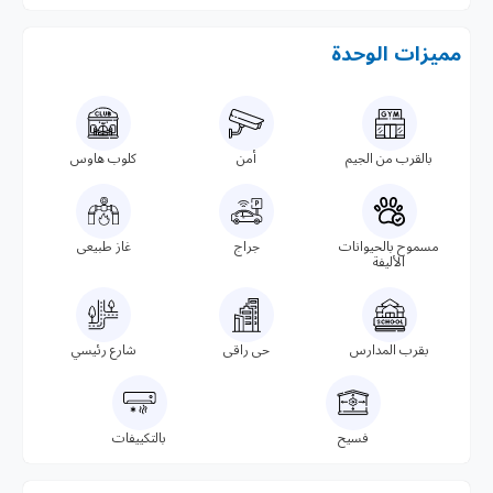
مميزات الوحدة
بالقرب من الجيم
أمن
كلوب هاوس
مسموح بالحيوانات
جراج
غاز طبيعى
الأليفة
بقرب المدارس
حى راقى
شارع رئيسي
فسيح
بالتكييفات