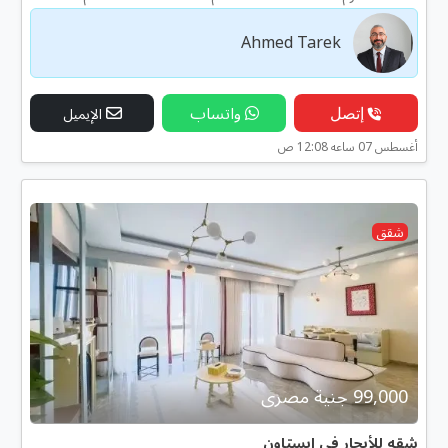
Ahmed Tarek
إتصل
واتساب
الإيميل
أغسطس 07 ساعه 12:08 ص
شقق
99,000 جنية مصرى
شقه للأيجار في ايستاون