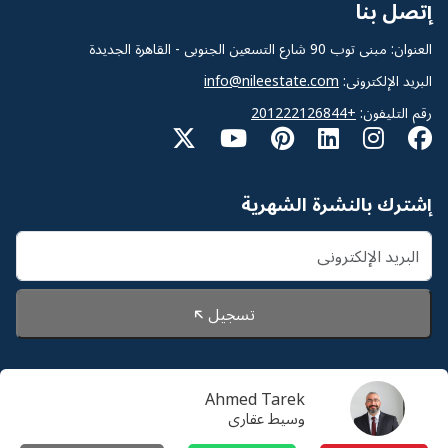
إتصل بنا
العنوان: مبنى توب 90 شارع التسعين الجنوبى - القاهرة الجديدة
البريد الإلكترونى:
info@nileestate.com
رقم التليفون:
+201222126844
إشترك بالنشرة الشهرية
تسجيل
Ahmed Tarek
© 2026 Nileestate. جميع الحقوق محفوظة لشركة نايل
وسيط عقارى
استيت