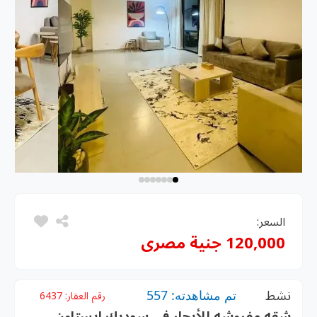
السعر:
120,000 جنية مصرى
نشط
تم مشاهدته: 557
رقم العقار:
6437
شقه مفروشه للأيجار في سوديك ايستاون