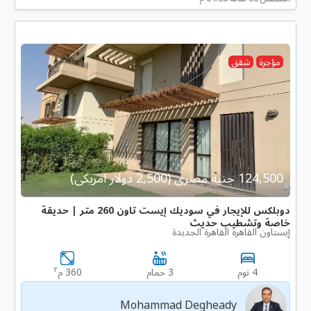
مؤجرة
شقق
124,500 جنية مصرى (2,500 دولار امريكى)
دوبلكس للإيجار في سوديك إيست تاون 260 متر | حديقة
خاصة وتشطيب حديث
إيستاون القاهرة القاهرة الجديدة
٢
4 نوم
3 حمام
360 م
Mohammad Degheady