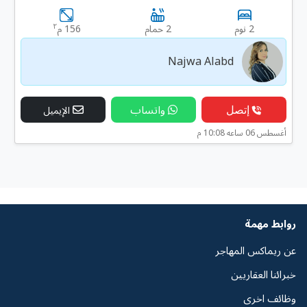
٢
2 نوم
2 حمام
156 م
Najwa Alabd
إتصل
واتساب
الإيميل
أغسطس 06 ساعه 10:08 م
روابط مهمة
عن ريماكس المهاجر
خبرائنا العقاريين
وظائف اخرى