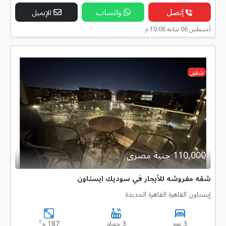
إتصل
واتساب
الإيميل
أغسطس 06 ساعه 10:08 م
شقق
110,000 جنية مصرى
شقه مفروشه للأيجار في سوديك ايستاون
إيستاون القاهرة القاهرة الجديدة
٢
3 نوم
3 حمام
187 م