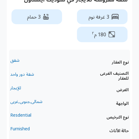
3 غرفة نوم
3 حمام
٢
180 م
شقق
نوع العقار
التصنيف الفرعى
شقة دور واحد
للعقار
للإيجار
الغرض
شمالى,جنوبى,غربى
الواجهة
Resdential
نوع الترخيص
Furnished
حالة الأثاث