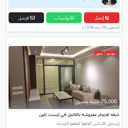
إتصل
واتساب
الإيميل
أغسطس 06 ساعه 10:08 م
مؤجرة
شقق
75,000 جنية مصرى
شقه للايجار مفروشه بالكامل في ايست تاون
إيستاون الاندلس القاهرة القاهرة الجديدة