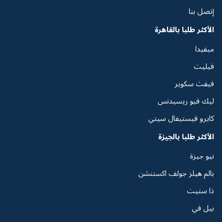
إتصل بنا
الأكثر طلبا بالقاهرة
ميفيدا
فيليت
فيفث سكوير
ليك فيو ريسيدنس
كايرو فيستيفال سيتي
الأكثر طلبا بالجيزة
نيو جيزة
بالم هيلز جولف اكستنشن
ذا ستيت
بيل في