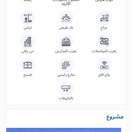
الأليفة
جراج
غاز طبيعى
تراس
بقرب المواصلات
بقرب المدارس
حى راقى
واى فاى
شارع رئيسي
فسيح
بالتكييفات
مشروع