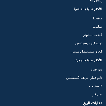
الأكثر طلبا بالقاهرة
ميفيدا
فيليت
فيفث سكوير
ليك فيو ريسيدنس
كايرو فيستيفال سيتي
الأكثر طلبا بالجيزة
نيو جيزة
بالم هيلز جولف اكستنشن
ذا ستيت
بيل في
عقارات للبيع