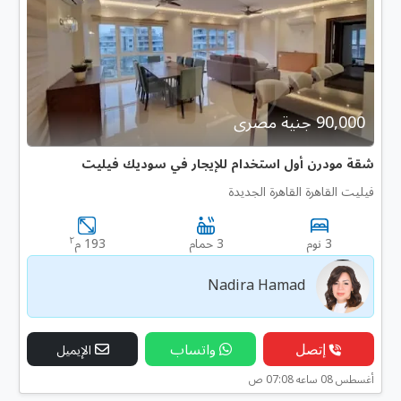
90,000 جنية مصرى
شقة مودرن أول استخدام للإيجار في سوديك فيليت
فيليت القاهرة القاهرة الجديدة
٢
3 نوم
3 حمام
193 م
Nadira Hamad
إتصل
واتساب
الإيميل
أغسطس 08 ساعه 07:08 ص