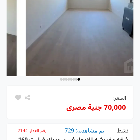
السعر:
70,000 جنية مصرى
نشط
تم مشاهدته: 729
رقم العقار:
7144
شقه مفروشه للايجار في سوديك فيليت 160