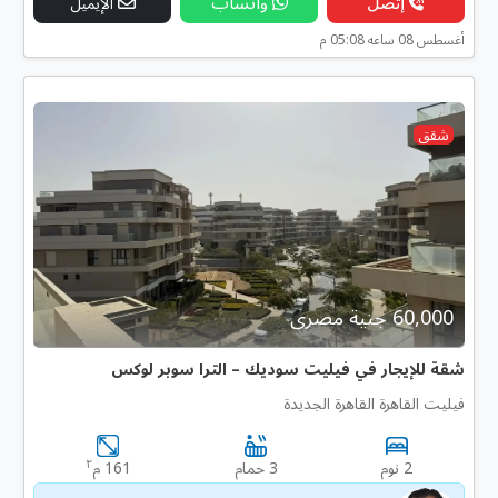
إتصل
واتساب
الإيميل
أغسطس 08 ساعه 05:08 م
شقق
60,000 جنية مصرى
شقة للإيجار في فيليت سوديك – الترا سوبر لوكس
فيليت القاهرة القاهرة الجديدة
٢
2 نوم
3 حمام
161 م