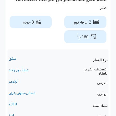
متر
2 غرفة نوم
3 حمام
٢
160 م
شقق
نوع العقار
التصنيف الفرعى
شقة دور واحد
للعقار
للإيجار
الغرض
شمالى,جنوبى,غربى
الواجهة
2018
سنة البناء
3rd