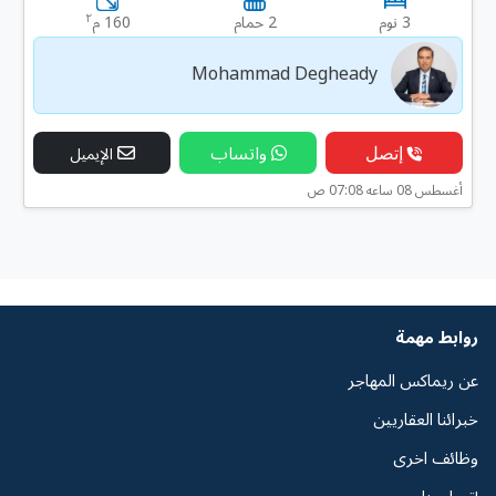
٢
3 نوم
2 حمام
160 م
Mohammad Degheady
إتصل
واتساب
الإيميل
أغسطس 08 ساعه 07:08 ص
روابط مهمة
عن ريماكس المهاجر
خبرائنا العقاريين
وظائف اخرى
إتصل بنا