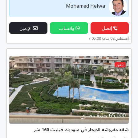
Mohamed Helwa
إتصل
واتساب
الإيميل
أغسطس 08 ساعه 05:08 م
شقق
65,000 جنية مصرى
شقه مفروشه للايجار في سوديك فيليت 160 متر