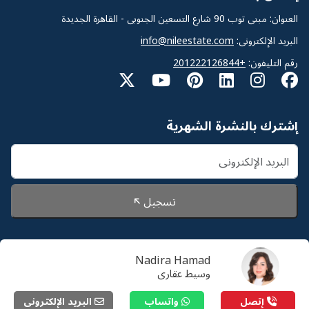
العنوان: مبنى توب 90 شارع التسعين الجنوبى - القاهرة الجديدة
البريد الإلكترونى:
info@nileestate.com
رقم التليفون:
+201222126844
إشترك بالنشرة الشهرية
تسجيل
Nadira Hamad
© 2026 Nileestate. جميع الحقوق محفوظة لشركة نايل
وسيط عقارى
استيت
سياسة الخصوصية
إتصل
واتساب
البريد الإلكترونى