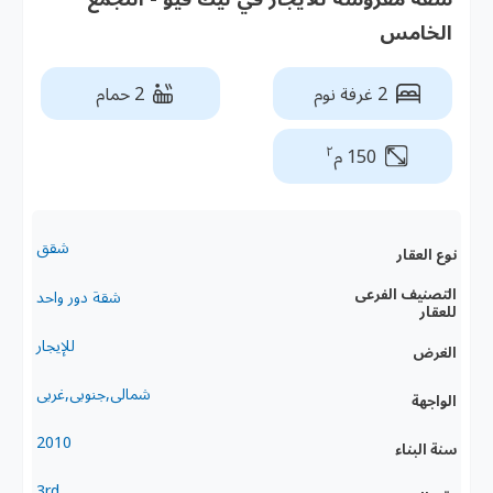
الخامس
2 غرفة نوم
2 حمام
٢
150 م
شقق
نوع العقار
التصنيف الفرعى
شقة دور واحد
للعقار
للإيجار
الغرض
شمالى,جنوبى,غربى
الواجهة
2010
سنة البناء
3rd