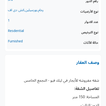
رقم الدور
رخام,بورسيلين,اتش دى اف
نوع الأرضيات
1
عدد الادوار
Resdential
نوع الترخيص
Furnished
حالة الأثاث
وصف العقار
شقه مفروشه للأيجار في ليك فيو - التجمع الخامس
تفاصيل الشقة:
المساحة: 150 متر
الدور: الثالث