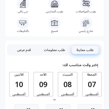
بقرب المواصلات
بقرب المدارس
حى راقى
شارع رئيسي
فسيح
بالتكييفات
طلب معاينة
طلب معلومات
قدم عرض
إختر وقت مناسب لك:
الجمعة
السبت
الأحد
الاثنين
10
09
08
07
أغسطس
أغسطس
أغسطس
أغسطس
أ
›
‹