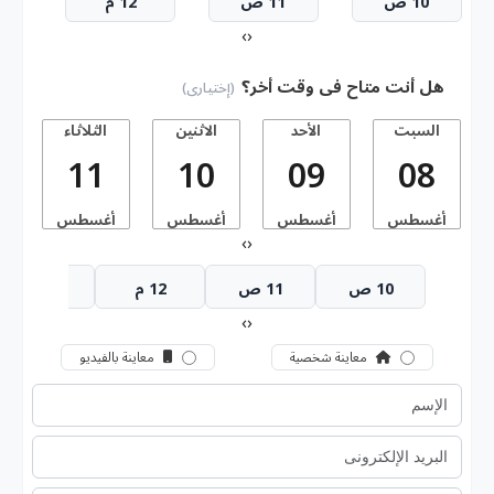
10 ص
11 ص
12 م
›
‹
هل أنت متاح فى وقت أخر؟
(إختيارى)
السبت
الأحد
الاثنين
الثلاثاء
11
10
09
08
أغسطس
أغسطس
أغسطس
أغسطس
أ
›
‹
10 ص
11 ص
12 م
1 م
›
‹
معاينة شخصية
معاينة بالفيديو