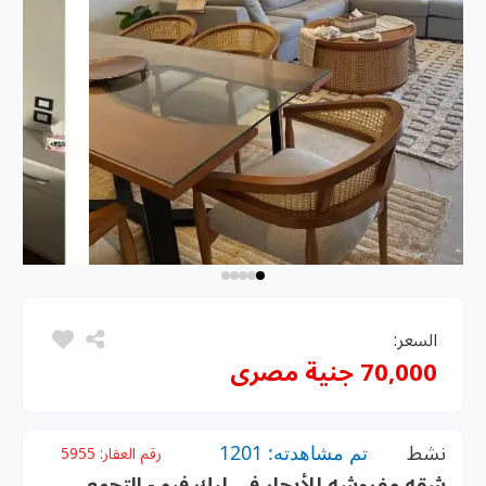
السعر:
70,000 جنية مصرى
نشط
تم مشاهدته: 1201
رقم العقار:
5955
شقه مفروشه للأيجار في ليك فيو - التجمع