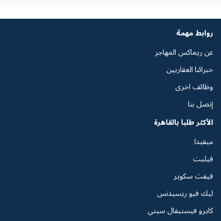
روابط مهمة
عن ريماكس المهاجر
خبرائنا العقاريين
وظائف اخرى
إتصل بنا
الأكثر طلبا بالقاهرة
ميفيدا
فيليت
فيفث سكوير
ليك فيو ريسيدنس
كايرو فيستيفال سيتي