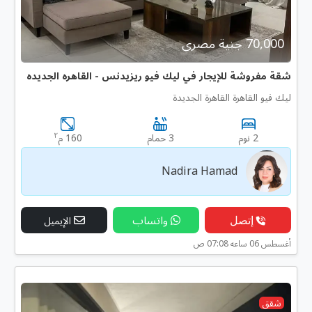
70,000 جنية مصرى
شقة مفروشة للإيجار في ليك فيو ريزيدنس - القاهره الجديده
ليك فيو القاهرة القاهرة الجديدة
٢
2 نوم
3 حمام
160 م
Nadira Hamad
إتصل
واتساب
الإيميل
أغسطس 06 ساعه 07:08 ص
شقق