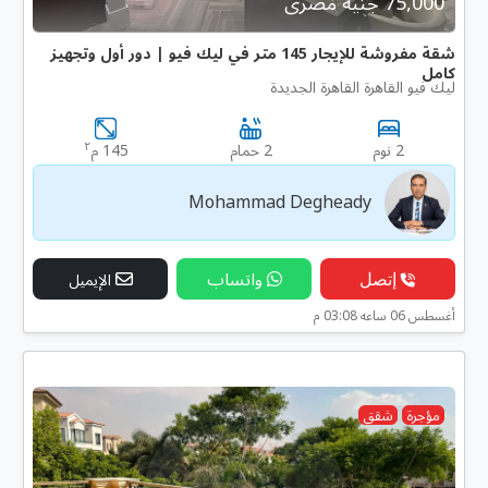
75,000 جنية مصرى
شقة مفروشة للإيجار 145 متر في ليك فيو | دور أول وتجهيز
كامل
ليك فيو القاهرة القاهرة الجديدة
٢
2 نوم
2 حمام
145 م
Mohammad Degheady
إتصل
واتساب
الإيميل
أغسطس 06 ساعه 03:08 م
مؤجرة
شقق