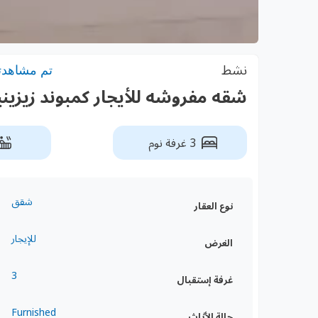
نشط
تم مشاهدته: 1
شقه مفروشه للأيجار كمبوند زيزيني
3 غرفة نوم
شقق
نوع العقار
للإيجار
الغرض
3
غرفة إستقبال
Furnished
حالة الأثاث