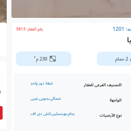
120
رقم العقار:
5813
ا
٢
2 حمام
230 م
شقة دور واحد
التصنيف الفرعى للعقار
شمالى,جنوبى,غربى
الواجهة
رخام,بورسيلين,اتش دى اف
نوع الأرضيات