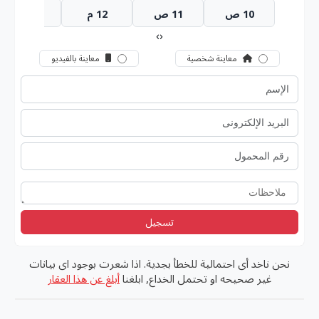
10 ص
11 ص
12 م
1 م
›
‹
معاينة شخصية
معاينة بالفيديو
تسجيل
نحن ناخد أى احتمالية للخطأ بجدية. اذا شعرت بوجود اى بيانات
غير صحيحه او تحتمل الخداع, ابلغنا
أبلغ عن هذا العقار