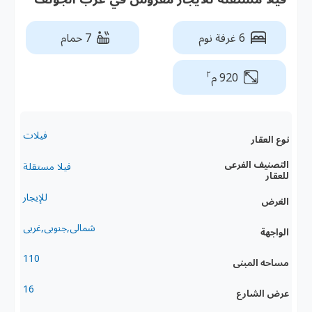
6 غرفة نوم
7 حمام
٢
920 م
فيلات
نوع العقار
التصنيف الفرعى
فيلا مستقلة
للعقار
للإيجار
الغرض
شمالى,جنوبى,غربى
الواجهة
110
مساحه المبنى
16
عرض الشارع