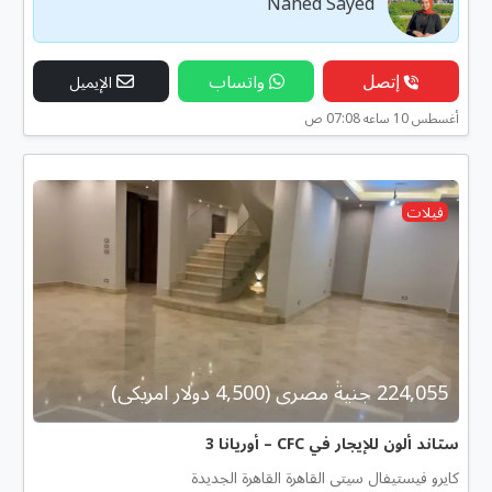
Nahed Sayed
إتصل
واتساب
الإيميل
أغسطس 10 ساعه 07:08 ص
فيلات
224,055 جنية مصرى (4,500 دولار امريكى)
ستاند ألون للإيجار في CFC – أوريانا 3
كايرو فيستيفال سيتى القاهرة القاهرة الجديدة