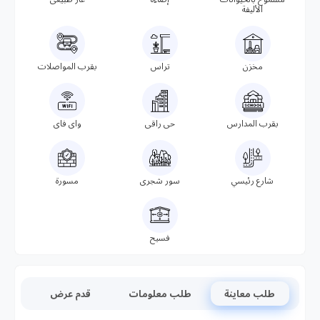
الأليفة
مخزن
تراس
بقرب المواصلات
بقرب المدارس
حى راقى
واى فاى
شارع رئيسي
سور شجرى
مسورة
فسيح
طلب معاينة
طلب معلومات
قدم عرض