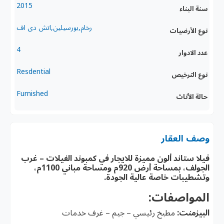
2015
سنة البناء
رخام,بورسيلين,اتش دى اف
نوع الأرضيات
4
عدد الادوار
Resdential
نوع الترخيص
Furnished
حالة الأثاث
وصف العقار
فيلا ستاند ألون مميزة للايجار في كمبوند الفيلات – غرب
الجولف، بمساحة أرض 920م ومساحة مباني 1100م،
وتشطيبات خاصة عالية الجودة.
المواصفات:
البيزمنت:
مطبخ رئيسي – جيم – غرف خدمات