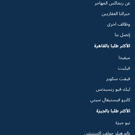
عن ريماكس المهاجر
خبرائنا العقاريين
وظائف اخرى
إتصل بنا
الأكثر طلبا بالقاهرة
ميفيدا
فيليت
فيفث سكوير
ليك فيو ريسيدنس
كايرو فيستيفال سيتي
الأكثر طلبا بالجيزة
نيو جيزة
بالم هيلز جولف اكستنشن