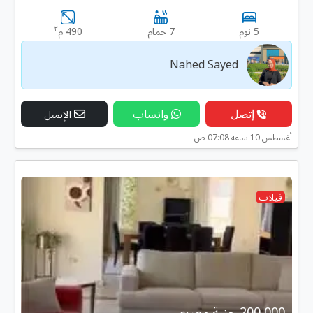
٢
5 نوم
7 حمام
490 م
Nahed Sayed
إتصل
واتساب
الإيميل
أغسطس 10 ساعه 07:08 ص
فيلات
200,000 جنية مصرى