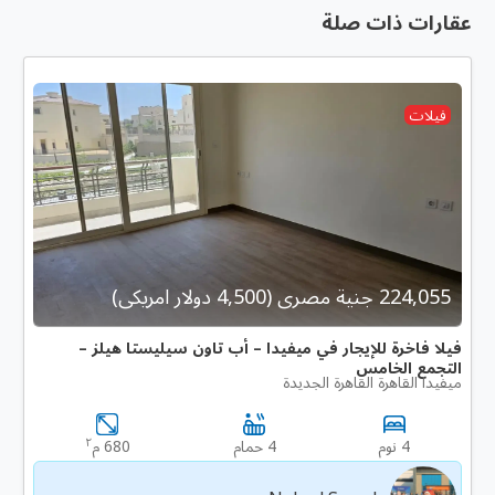
عقارات ذات صلة
فيلات
224,055 جنية مصرى (4,500 دولار امريكى)
فيلا فاخرة للإيجار في ميفيدا – أب تاون سيليستا هيلز –
التجمع الخامس
ميفيدا القاهرة القاهرة الجديدة
٢
4 نوم
4 حمام
680 م