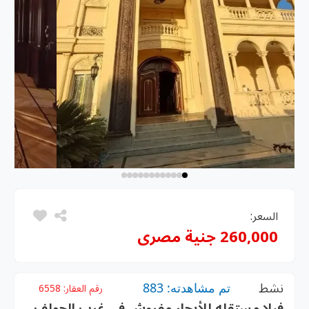
السعر:
260,000 جنية مصرى
نشط
تم مشاهدته: 883
رقم العقار:
6558
فيلا مستقله للأيجار مفروش في غرب الجولف