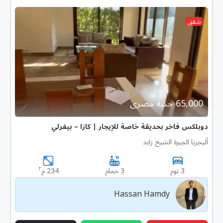
شقق
65,000 جنية مصرى
دوبلكس فاخر بحديقة خاصة للإيجار | كازا – بيفرلي
أليجريا الجيزة الشيخ زايد
٢
3 نوم
3 حمام
234 م
Hassan Hamdy