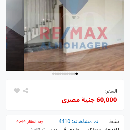
السعر:
60,000 جنية مصرى
نشط
تم مشاهدته: 4410
رقم العقار:
4544
للإيجار، دوبلكس علوي في ويست تاون