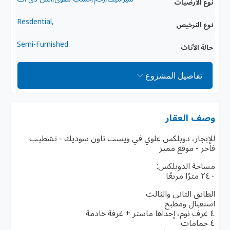
نوع الأرضيات
,Resdential
نوع الترخيص
Semi-Furnished
حالة الأثاث
تفاصيل المشروع
وصف العقار
للإيجار، دوبلكس علوي في ويست تاون سوديك - تشطيب
فاخر - موقع مميز
مساحة الدوبلكس:
٢٤٠ مترًا مربعًا
الطابق الثاني والثالث
استقبال ومطبخ
٤ غرف نوم، إحداها ماستر + غرفة خادمة
٤ حمامات