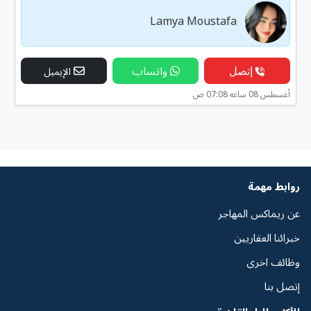
Lamya Moustafa
إتصل
واتساب
الإيميل
أغسطس 08 ساعه 07:08 ص
روابط مهمة
عن ريماكس المهاجر
خبرائنا العقاريين
وظائف اخرى
إتصل بنا