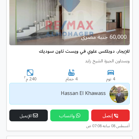
60,000 جنية مصرى
للإيجار، دوبلكس علوي في ويست تاون سوديك
ويستاون الجيزة الشيخ زايد
٢
4 نوم
4 حمام
240 م
Hassan El Khawass
إتصل
واتساب
الإيميل
أغسطس 08 ساعه 07:08 ص