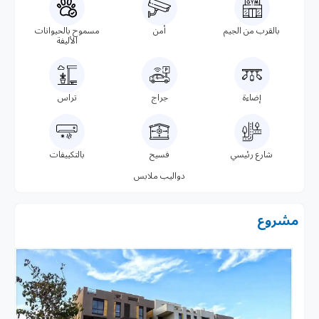
بالقرب من الجيم
أمن
مسموح بالحيوانات
الأليفة
إضاءة
جراج
تراس
شارع رئيسي
فسيح
بالتكييفات
دواليب ملابس
مشروع