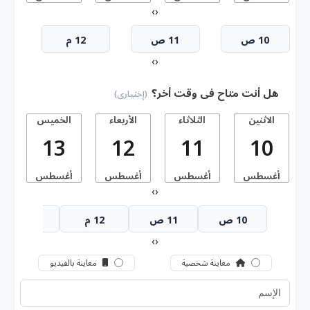
›
‹
10 ص
11 ص
12 م
›
‹
هل أنت متاح فى وقت أخر؟
(إختيارى)
الاثنين
الثلاثاء
الأربعاء
الخميس
13
12
11
10
أغسطس
أغسطس
أغسطس
أغسطس
أ
›
‹
10 ص
11 ص
12 م
1 م
›
‹
معاينة شخصية
معاينة بالفيديو