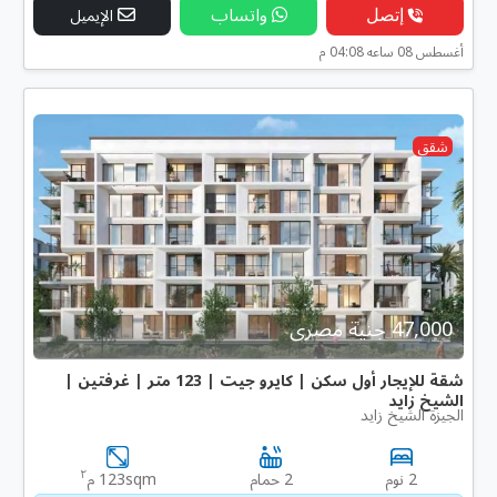
إتصل
واتساب
الإيميل
أغسطس 08 ساعه 04:08 م
شقق
47,000 جنية مصرى
شقة للإيجار أول سكن | كايرو جيت | 123 متر | غرفتين |
الشيخ زايد
الجيزة الشيخ زايد
٢
2 نوم
2 حمام
123sqm م