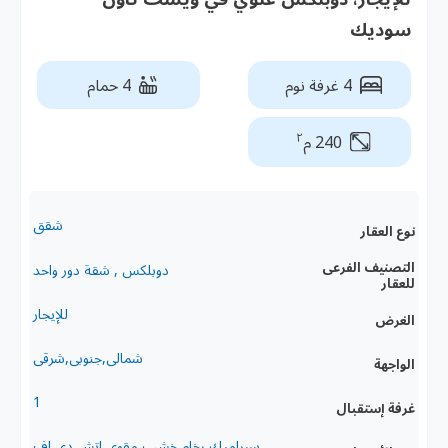
سوديك
4 غرفة نوم
4 حمام
٢
240 م
شقق
نوع العقار
التصنيف الفرعى
دوبلكس , شقة دور واحد
للعقار
للإيجار
الغرض
شمالى,جنوبى,شرقى
الواجهة
1
غرفة إستقبال
سيراميك,رخام,خشب مقوى,اتش دى اف