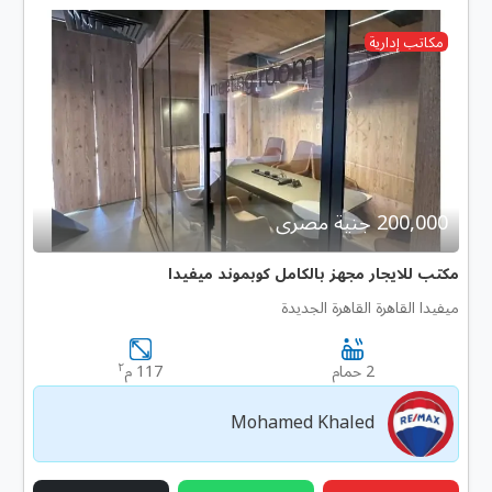
مكاتب إدارية
200,000 جنية مصرى
مكتب للايجار مجهز بالكامل كوبموند ميفيدا
ميفيدا القاهرة القاهرة الجديدة
٢
2 حمام
117 م
Mohamed Khaled