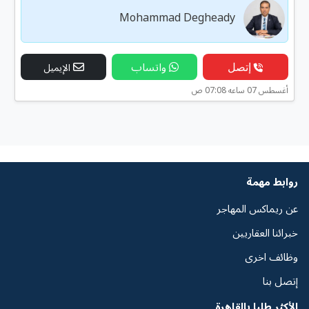
Mohammad Degheady
إتصل
واتساب
الإيميل
أغسطس 07 ساعه 07:08 ص
روابط مهمة
عن ريماكس المهاجر
خبرائنا العقاريين
وظائف اخرى
إتصل بنا
الأكثر طلبا بالقاهرة