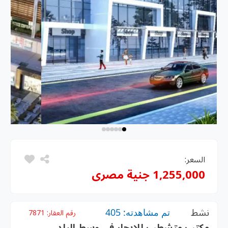
السعر:
1,255,000 جنية مصرى
نشط
تم مشاهدته: 405
رقم العقار:
7871
مكتب متشطب للايجار في وسط البلد