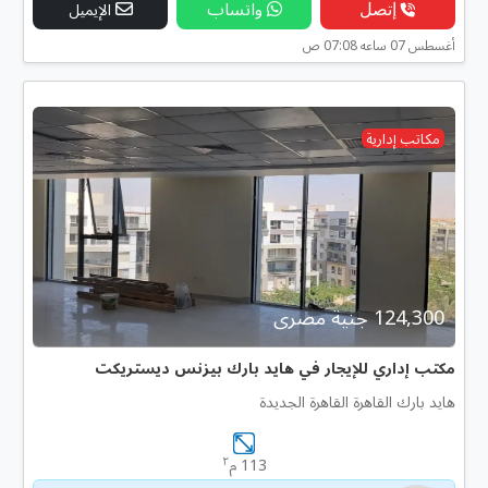
إتصل
واتساب
الإيميل
أغسطس 07 ساعه 07:08 ص
مكاتب إدارية
124,300 جنية مصرى
مكتب إداري للإيجار في هايد بارك بيزنس ديستريكت
هايد بارك القاهرة القاهرة الجديدة
٢
113 م