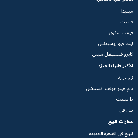
ميفيدا
فيليت
فيفث سكوير
ليك فيو ريسيدنس
كايرو فيستيفال سيتي
الأكثر طلبا بالجيزة
نيو جيزة
بالم هيلز جولف اكستنشن
ذا ستيت
بيل في
عقارات للبيع
للبيع فى القاهرة الجديدة