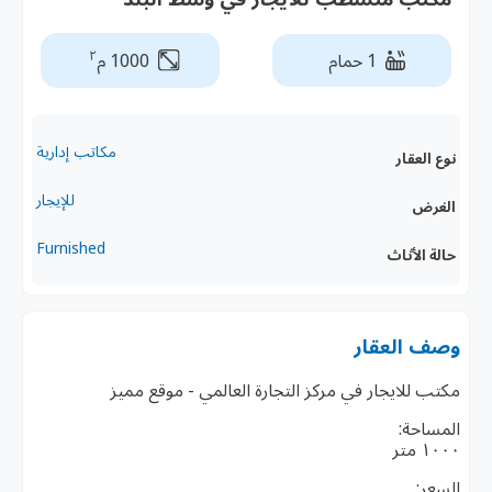
٢
1 حمام
1000 م
مكاتب إدارية
نوع العقار
للإيجار
الغرض
Furnished
حالة الأثاث
وصف العقار
مكتب للايجار في مركز التجارة العالمي - موقع مميز
المساحة:
١٠٠٠ متر
السعر: