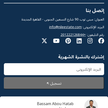
إتصل بنا
العنوان: مبنى توب 90 شارع التسعين الجنوبى - القاهرة الجديدة
البريد الإلكترونى:
info@nileestate.com
رقم التليفون:
+201222126844
إشترك بالنشرة الشهرية
تسجيل
Bassam Abou Hatab
© 2026 Nileestate. جميع الحقوق محفوظة لشركة نايل