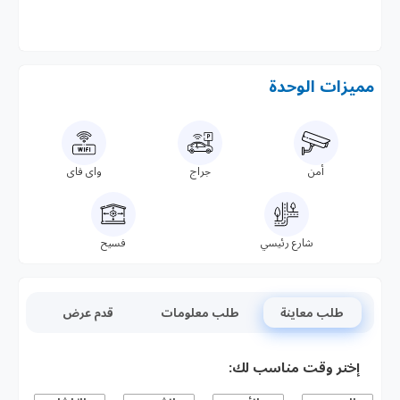
مميزات الوحدة
أمن
جراج
واى فاى
شارع رئيسي
فسيح
طلب معاينة
طلب معلومات
قدم عرض
إختر وقت مناسب لك: