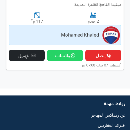
ميفيدا القاهرة القاهرة الجديدة
٢
2 حمام
117 م
Mohamed Khaled
إتصل
واتساب
الإيميل
أغسطس 07 ساعه 07:08 ص
روابط مهمة
عن ريماكس المهاجر
خبرائنا العقاريين