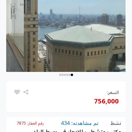
السعر:
756,000
نشط
تم مشاهدته: 434
رقم العقار:
7875
مكتب متشطب للايجار في وسط البلد