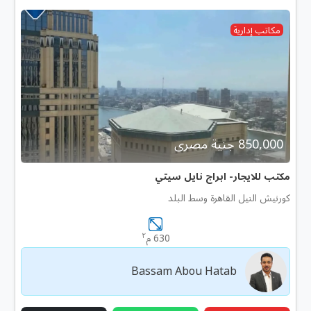
مكاتب إدارية
850,000 جنية مصرى
مكتب للايجار- ابراج نايل سيتي
كورنيش النيل القاهرة وسط البلد
٢
630 م
Bassam Abou Hatab