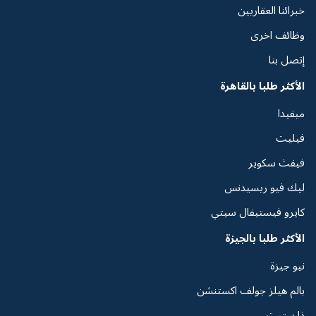
خبرائنا العقاريين
وظائف اخرى
إتصل بنا
الأكثر طلبا بالقاهرة
ميفيدا
فيليت
فيفث سكوير
ليك فيو ريسيدنس
كايرو فيستيفال سيتي
الأكثر طلبا بالجيزة
نيو جيزة
بالم هيلز جولف اكستنشن
ذا ستيت