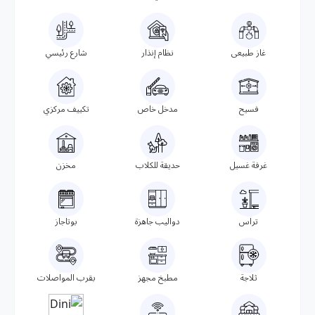
غاز طبيعى
نظام إنذار
شارع رئيسي
فسيح
مدخل خاص
تكييف مركزي
غرفة غسيل
حديقة للكلاب
مخزن
تراس
دواليب جاهزة
بوتاجاز
ثلاجة
مطبخ مجهز
بقرب المواصلات