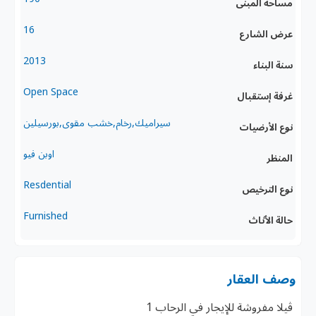
مساحه المبنى
16
عرض الشارع
2013
سنة البناء
Open Space
غرفة إستقبال
سيراميك,رخام,خشب مقوى,بورسيلين
نوع الأرضيات
اوبن فيو
المنظر
Resdential
نوع الترخيص
Furnished
حالة الأثاث
وصف العقار
ڤيلا مفروشة للإيجار في الرحاب 1