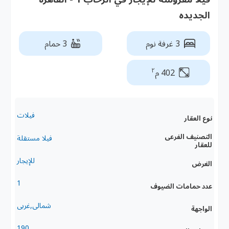
الجديده
3 غرفة نوم
3 حمام
٢
402 م
فيلات
نوع العقار
التصنيف الفرعى
فيلا مستقلة
للعقار
للإيجار
الغرض
1
عدد حمامات الضيوف
شمالى,غربى
الواجهة
190