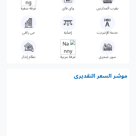
بقرب المدارس
واى فاى
غرفة سفرة
خدمة الإنترنت
إضاءة
حى راقى
سور شجرى
غرفة مربية
نظام إنذار
موشر السعر التقديرى