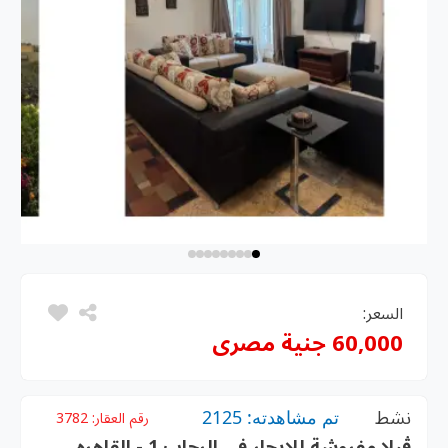
السعر:
60,000 جنية مصرى
نشط
تم مشاهدته: 2125
رقم العقار:
3782
ڤيلا مفروشة للإيجار في الرحاب 1 - القاهره