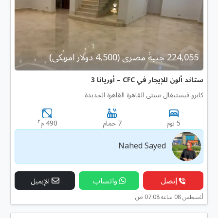
224,055 جنية مصرى (4,500 دولار امريكى)
ستاند ألون للإيجار في CFC – أوريانا 3
كايرو فيستيفال سيتى القاهرة القاهرة الجديدة
٢
5 نوم
7 حمام
490 م
Nahed Sayed
إتصل
واتساب
الإيميل
أغسطس 08 ساعه 07:08 ص