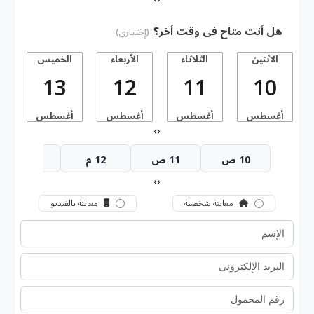
هل أنت متاح فى وقت أخر؟
(إختيارى)
الاثنين
الثلاثاء
الأربعاء
الخميس
13
12
11
10
أغسطس
أغسطس
أغسطس
أغسطس
أ
›
‹
10 ص
11 ص
12 م
1 م
›
‹
معاينة شخصية
معاينة بالفيديو