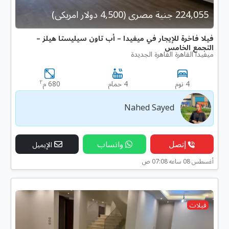
224,055 جنية مصرى (4,500 دولار امريكى)
فيلا فاخرة للإيجار في ميفيدا – أب تاون سيليستا هيلز –
التجمع الخامس
ميفيدا القاهرة القاهرة الجديدة
٢
4 نوم
4 حمام
680 م
Nahed Sayed
إتصل
واتساب
الإيميل
أغسطس 08 ساعه 07:08 ص
فيلات