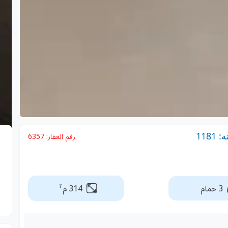
118
رقم العقار:
6357
٢
3 حمام
314 م