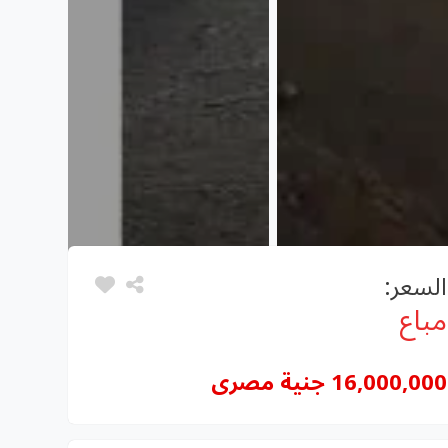
السعر:
مباع
16,000,000 جنية مصرى