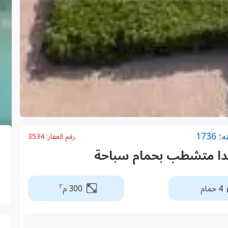
173
رقم العقار:
3534
يدا متشطب بحمام سباحة
٢
4 حمام
300 م