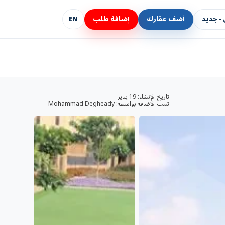
- جديد
أضف عقارك
إضافة طلب
EN
تاريخ الإنشاء:
19 يناير
تمت الاضافه بواسطه:
Mohammad Degheady