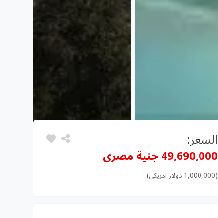
السعر:
49,690,000 جنية مصرى
(1,000,000 دولار امريكى)