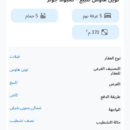
5 غرفة نوم
5 حمام
٢
370 م
فيلات
نوع العقار
التصنيف الفرعى
توين هاوس
للعقار
للبيع
الغرض
كاش
طريقة الدفع
شمالى,جنوبى,شرقى
الواجهة
نصف تشطيب
حالة التشطيب