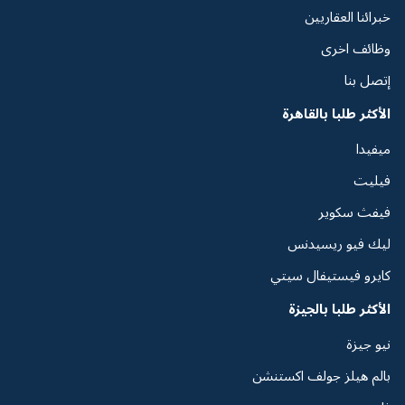
خبرائنا العقاريين
وظائف اخرى
إتصل بنا
الأكثر طلبا بالقاهرة
ميفيدا
فيليت
فيفث سكوير
ليك فيو ريسيدنس
كايرو فيستيفال سيتي
الأكثر طلبا بالجيزة
نيو جيزة
بالم هيلز جولف اكستنشن