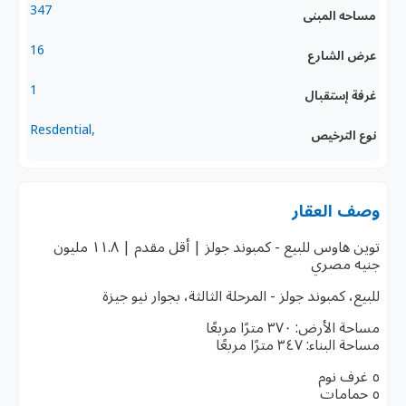
347
مساحه المبنى
16
عرض الشارع
1
غرفة إستقبال
,Resdential
نوع الترخيص
وصف العقار
توين هاوس للبيع - كمبوند جولز | أقل مقدم | ١١.٨ مليون
جنيه مصري
للبيع، كمبوند جولز - المرحلة الثالثة، بجوار نيو جيزة
مساحة الأرض: ٣٧٠ مترًا مربعًا
مساحة البناء: ٣٤٧ مترًا مربعًا
٥ غرف نوم
٥ حمامات