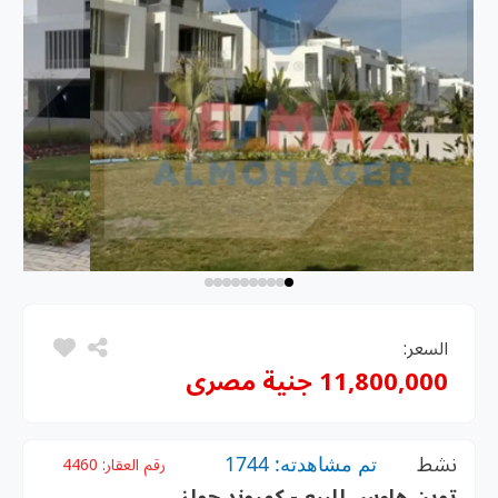
السعر:
11,800,000 جنية مصرى
نشط
تم مشاهدته: 1744
رقم العقار:
4460
توين هاوس للبيع - كمبوند جولز