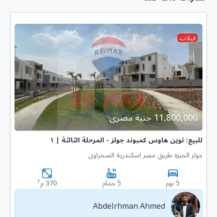
فيلات
11,800,000 جنية مصرى
للبيع: توين هاوس كمبوند جولز - المرحلة الثالثة | ١
جولز الجيزة طريق مصر اسكندرية الصحراوى
٢
5 نوم
5 حمام
370 م
Abdelrhman Ahmed