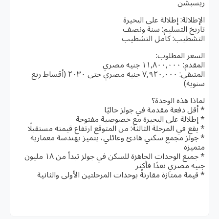
ريسبشن
الإطلالة: إطلالة على البحيرة
تاريخ التسليم: سنة ونصف
التشطيب: كامل التشطيب
السعر المطلوب:
المقدم: ١١,٨٠٠,٠٠٠ جنيه مصري
المتبقي: ٧,٩٢٠,٠٠٠ جنيه مصري حتى ٢٠٣٠ (أقساط ربع
سنوية)
لماذا هذه الوحدة؟
* أقل دفعة مقدمة في جولز حاليًا
* إطلالة على البحيرة مع خصوصية مفتوحة
* يقع في المرحلة الثالثة: من المتوقع ارتفاع قيمته مستقبلًا
* جولز مجمع سكني هادئ وعائلي، يتميز بهندسة معمارية
متميزة
* جميع الوحدات الجاهزة للسكن في جولز تبدأ من ١٨ مليون
جنيه مصري نقدًا فأكثر
* قيمة ممتازة مقارنةً بوحدات المرحلتين الأولى والثانية