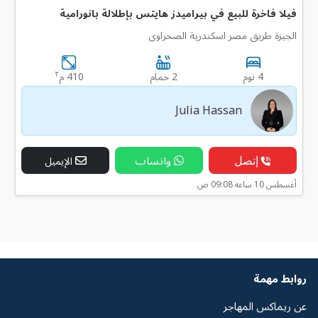
فيلا فاخرة للبيع في بيراميدز هايتس بإطلالة بانورامية
الجيزة طريق مصر اسكندرية الصحراوى
٢
4 نوم
2 حمام
410 م
Julia Hassan
إتصل
واتساب
الإيميل
أغسطس 10 ساعه 09:08 ص
روابط مهمة
عن ريماكس المهاجر