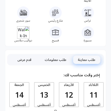
الأليفة
تراس
شارع رئيسي
سور شجرى
مسورة
فسيح
دواليب ملابس
طلب معاينة
طلب معلومات
قدم عرض
إختر وقت مناسب لك:
الثلاثاء
الأربعاء
الخميس
الجمعة
14
13
12
11
أغسطس
أغسطس
أغسطس
أغسطس
أ
›
‹