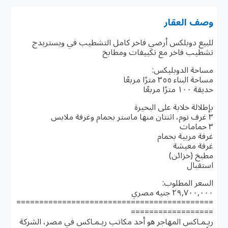
وصف العقار
للبيع دوبلكس أرضي فاخر كامل التشطيب في ويستريدج
تشطيب فاخر مع تكييفات ومطابخ
مساحة الدوبليكس:
مساحة البناء ٣٥٥ مترًا مربعًا
حديقة ١٠٠ مترًا مربعًا
بإطلالة خلابة على البحيرة
٣ غرف نوم، اثنتان منها ماستر بحمام وغرفة ملابس
٣ حمامات
غرفة مربية بحمام
غرفة معيشة
مطبخ (خزائن)
استقبال
السعر المطلوب:
٢٩,٧٠٠,٠٠٠ جنيه مصري
===========================================
==================
ريـمـاكس المهاجر هو أحد مكاتب ريـمـاكس في مصر، الشركة