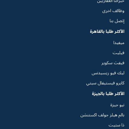
خبرائنا العقاريين
وظائف اخرى
إتصل بنا
الأكثر طلبا بالقاهرة
ميفيدا
فيليت
فيفث سكوير
ليك فيو ريسيدنس
كايرو فيستيفال سيتي
الأكثر طلبا بالجيزة
نيو جيزة
بالم هيلز جولف اكستنشن
ذا ستيت