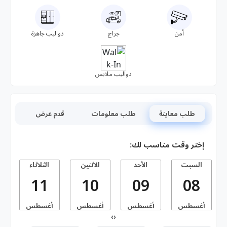
أمن
جراج
دواليب جاهزة
دواليب ملابس
طلب معاينة
طلب معلومات
قدم عرض
إختر وقت مناسب لك:
السبت
الأحد
الاثنين
الثلاثاء
11
10
09
08
أغسطس
أغسطس
أغسطس
أغسطس
أ
›
‹