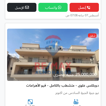
إتصل
واتساب
الإيميل
أغسطس 07 ساعه 07:08 ص
شقق
25,000,000 جنية مصرى
دوبلكس علوى - متشطب بالكامل - فيو الأهرامات
نيو جيزة الجيزة السادس من اكتوبر
٢