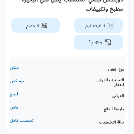
مطبخ وتكييفات
3 غرفة نوم
4 حمام
٢
355 م
شقق
نوع العقار
التصنيف الفرعى
دوبلكس
للعقار
للبيع
الغرض
كاش
طريقة الدفع
تشطيب كامل
حالة التشطيب