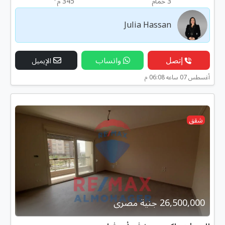
3 حمام
345 م
Julia Hassan
إتصل
واتساب
الإيميل
أغسطس 07 ساعه 06:08 م
شقق
26,500,000 جنية مصرى