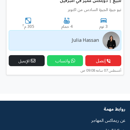
للبيع | دوبلكس مميز في أمبرفيل
نيو جيزة الجيزة السادس من اكتوبر
٢
3 نوم
4 حمام
305 م
Julia Hassan
إتصل
واتساب
الإيميل
أغسطس 07 ساعه 09:08 ص
روابط مهمة
عن ريماكس المهاجر