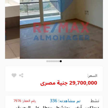
السعر:
29,700,000 جنية مصرى
نشط
تم مشاهدته: 336
رقم العقار:
7976
دوبلكس أرضي -متشطب-يطل علي البحيرة-