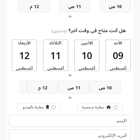
10 ص
11 ص
12 م
›
‹
هل أنت متاح فى وقت أخر؟
(إختيارى)
الأحد
الاثنين
الثلاثاء
الأربعاء
ا
12
11
10
09
أغسطس
أغسطس
أغسطس
أغسطس
أ
›
‹
10 ص
11 ص
12 م
1 م
›
‹
معاينة شخصية
معاينة بالفيديو