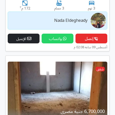
٢
3 نوم
3 حمام
172 م
Nada Eldegheady
إتصل
واتساب
الإيميل
أغسطس 09 ساعه 02:08 م
شقق
6,700,000 جنية مصرى