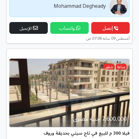
Mohammad Degheady
إتصل
واتساب
الإيميل
أغسطس 09 ساعه 07:08 ص
مباعة
شقق
7,600,000 جنية مصرى
فيلا 300 م للبيع في تاج سيتي بحديقة وروف