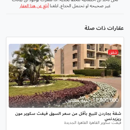
غير صحيحه او تحتمل الخداع, ابلغنا
أبلغ عن هذا العقار
عقارات ذات صلة
شقق
11,500,000 جنية مصرى
شقة بجاردن للبيع بأقل من سعر السوق فيفث سكوير مون
ريزيدنس
فيفث سكوير القاهرة القاهرة الجديدة