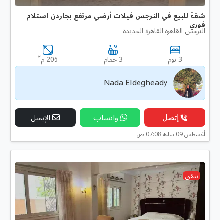
شقة للبيع في النرجس فيلات أرضي مرتفع بجاردن استلام
فوري
النرجس القاهرة القاهرة الجديدة
٢
3 نوم
3 حمام
206 م
Nada Eldegheady
إتصل
واتساب
الإيميل
أغسطس 09 ساعه 07:08 ص
شقق