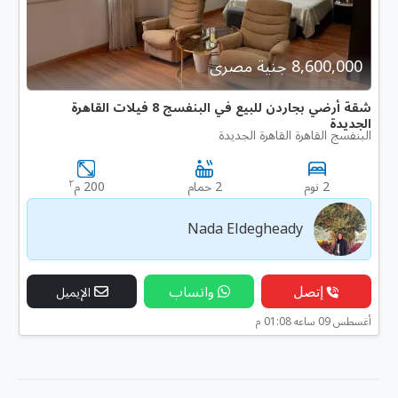
8,600,000 جنية مصرى
شقة أرضي بجاردن للبيع في البنفسج 8 فيلات القاهرة
الجديدة
البنفسج القاهرة القاهرة الجديدة
٢
2 نوم
2 حمام
200 م
Nada Eldegheady
إتصل
واتساب
الإيميل
أغسطس 09 ساعه 01:08 م