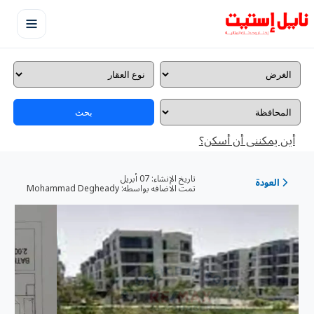
بحث
أين يمكننى أن أسكن؟
تاريخ الإنشاء:
07 أبريل
العودة
تمت الاضافه بواسطه:
Mohammad Degheady