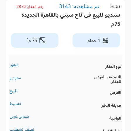
نشط
تم مشاهدته: 3143
رقم العقار:
2870
ستديو للبيع فى تاج سيتي بالقاهرة الجديدة
75م
٢
1 حمام
75 م
شقق
نوع العقار
التصنيف الفرعى
ستوديو
للعقار
للبيع
الغرض
تقسيط
طريقة الدفع
شمالى,غربى
الواجهة
نصف تشطيب
حالة التشطيب