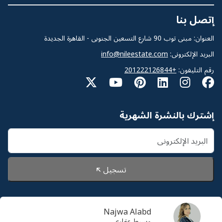
إتصل بنا
العنوان: مبنى توب 90 شارع التسعين الجنوبى - القاهرة الجديدة
البريد الإلكترونى:
info@nileestate.com
رقم التليفون:
+201222126844
إشترك بالنشرة الشهرية
تسجيل
Najwa Alabd
© 2026 Nileestate. جميع الحقوق محفوظة لشركة نايل
وسيط عقارى