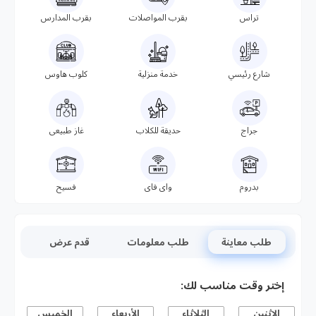
تراس
بقرب المواصلات
بقرب المدارس
شارع رئيسي
خدمة منزلية
كلوب هاوس
جراج
حديقة للكلاب
غاز طبيعى
بدروم
واى فاى
فسيح
طلب معاينة
طلب معلومات
قدم عرض
إختر وقت مناسب لك:
الاثنين
الثلاثاء
الأربعاء
الخميس