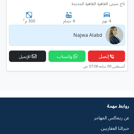
تاج سيتى القاهرة القاهرة الجديدة
٢
4 نوم
4 حمام
300 م
Najwa Alabd
إتصل
واتساب
الإيميل
أغسطس 09 ساعه 07:08 ص
روابط مهمة
عن ريماكس المهاجر
خبرائنا العقاريين