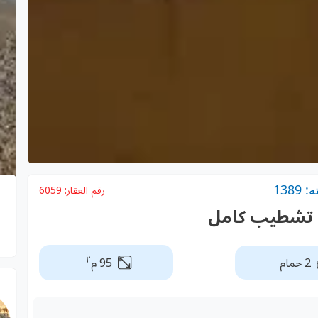
138
رقم العقار:
6059
٢
2 حمام
95 م