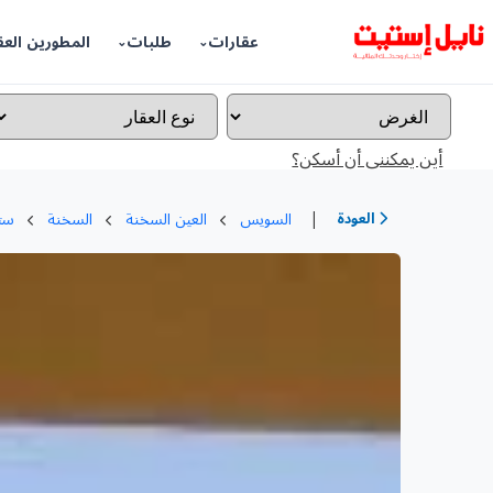
عقارات
طلبات
المطورين العق
أين يمكننى أن أسكن؟
|
العودة
السويس
العين السخنة
السخنة
ستي