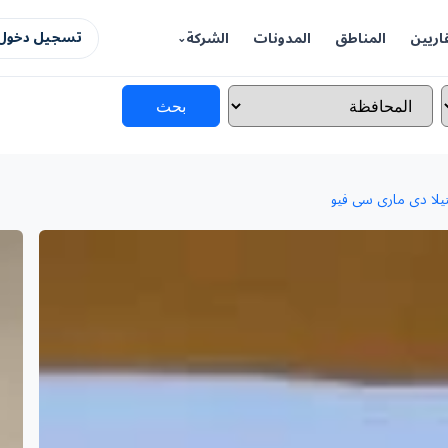
اريين
المناطق
المدونات
الشركة
تسجيل دخول 
بحث
لا دى مارى سى فيو