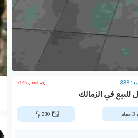
 888
رقم العقار:
7146
٢
3 حمام
230 م