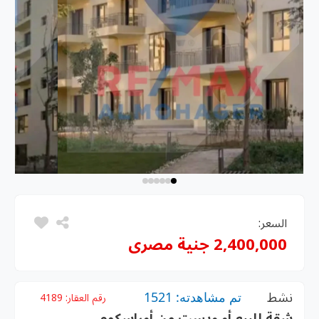
السعر:
2,400,000 جنية مصرى
نشط
تم مشاهدته: 1521
رقم العقار:
4189
شقة للبيع أو ويست من أوراسكوم