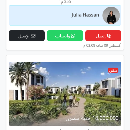
٢
355 م
Julia Hassan
إتصل
واتساب
الإيميل
أغسطس 09 ساعه 02:08 م
شقق
18,000,000 جنية مصرى