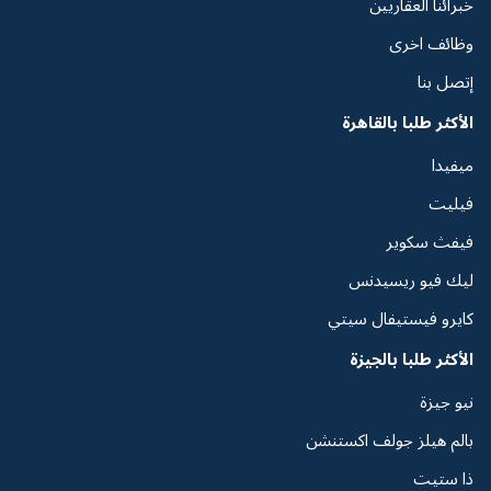
خبرائنا العقاريين
وظائف اخرى
إتصل بنا
الأكثر طلبا بالقاهرة
ميفيدا
فيليت
فيفث سكوير
ليك فيو ريسيدنس
كايرو فيستيفال سيتي
الأكثر طلبا بالجيزة
نيو جيزة
بالم هيلز جولف اكستنشن
ذا ستيت