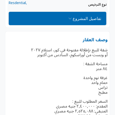
,Resdential
نوع الترخيص
تفاصيل المشروع
وصف العقار
شقة للبيع بإطلالة مفتوحة في كور، استلام ٢٠٢٧
أو ويست من أوراسكوم، السادس من أكتوبر
مساحة الشقة :
٨٤ متر
غرفة نوم واحدة
حمام واحد
تراس
مطبخ
السعر المطلوب للبيع :
المقدم: ٢,٤٠٠,٠٠٠ جنيه مصري
المتبقي: ٢,٥٢٥,٠٨٨ جنيه مصري