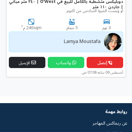
دوبليكس متشطبة بالكامل للبيع في O'West | ٢٤٠ متر مباني
| جاردن ١١٠ متر
او ويست الجيزة السادس من اكتوبر
٢
3 نوم
5 حمام
240sqm م
Lamya Moustafa
إتصل
واتساب
الإيميل
أغسطس 09 ساعه 07:08 ص
روابط مهمة
عن ريماكس المهاجر