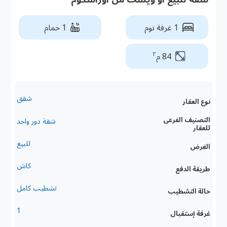
1 غرفة نوم
1 حمام
٢
84 م
شقق
نوع العقار
التصنيف الفرعى
شقة دور واحد
للعقار
للبيع
الغرض
كاش
طريقة الدفع
تشطيب كامل
حالة التشطيب
1
غرفة إستقبال