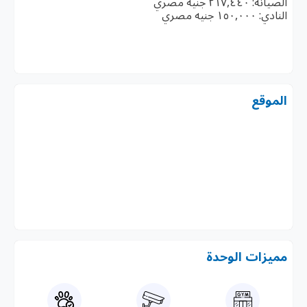
الصيانة: ٢١٧,٤٤٠ جنيه مصري
النادي: ١٥٠,٠٠٠ جنيه مصري
الموقع
مميزات الوحدة