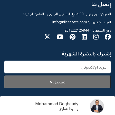
إتصل بنا
العنوان: مبنى توب 90 شارع التسعين الجنوبى - القاهرة الجديدة
البريد الإلكترونى:
info@nileestate.com
رقم التليفون:
+201222126844
إشترك بالنشرة الشهرية
تسجيل
Mohammad Degheady
© 2026 Nileestate. جميع الحقوق محفوظة لشركة نايل
وسيط عقارى
استيت