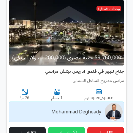
وحدات فندقية
59,760,000 جنية مصرى (1,200,000 دولار امريكى)
جناح للبيع في فندق ادريس بيتش مراسي
مراسى مطروح الساحل الشمالى
٢
open_space نوم
1 حمام
76 م
Mohammad Degheady
إتصل
واتساب
الإيميل