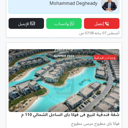
Mohammad Degheady
إتصل
واتساب
الإيميل
أغسطس 07 ساعه 07:08 ص
وحدات فندقية
شقة فندقية للبيع فى فوكا باى الساحل الشمالي 110 م
فوكا باى مطروح مرسى مطروح