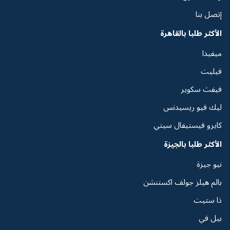
إتصل بنا
الأكثر طلبا بالقاهرة
ميفيدا
فيليت
فيفث سكوير
ليك فيو ريسيدنس
كايرو فيستيفال سيتي
الأكثر طلبا بالجيزة
نيو جيزة
بالم هيلز جولف اكستنشن
ذا ستيت
بيل في