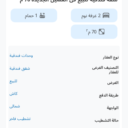
2 غرفة نوم
1 حمام
٢
70 م
وحدات فندقية
نوع العقار
التصنيف الفرعى
شقق فندقية
للعقار
للبيع
الغرض
كاش
طريقة الدفع
شمالى
الواجهة
تشطيب فاخر
حالة التشطيب