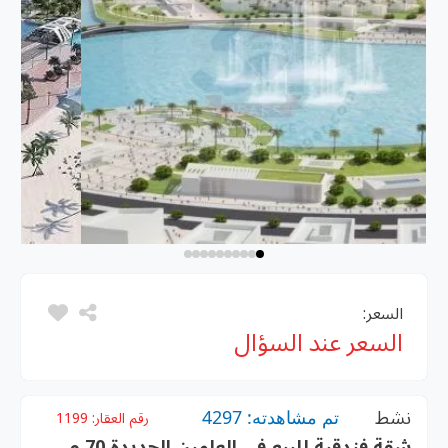
السعر:
السعر عند السؤال
نشط
تم مشاهدته: 4297
رقم العقار:
1199
شقة فندقية للبيع فى العلمين الجديدة 70 م