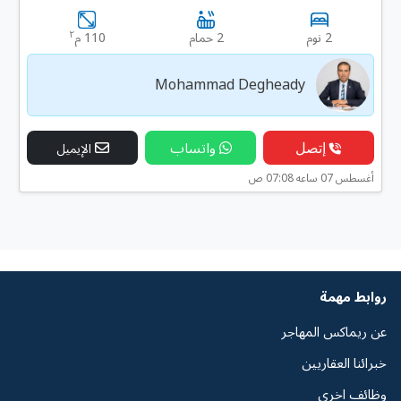
٢
2 نوم
2 حمام
110 م
Mohammad Degheady
إتصل
واتساب
الإيميل
أغسطس 07 ساعه 07:08 ص
روابط مهمة
عن ريماكس المهاجر
خبرائنا العقاريين
وظائف اخرى