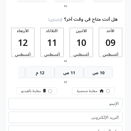
›
‹
هل أنت متاح فى وقت أخر؟
(إختيارى)
الأحد
الاثنين
الثلاثاء
الأربعاء
ا
12
11
10
09
أغسطس
أغسطس
أغسطس
أغسطس
أ
›
‹
10 ص
11 ص
12 م
1 م
›
‹
معاينة شخصية
معاينة بالفيديو