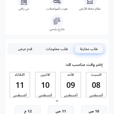
نظام تدفئة الأرض
بقرب المواصلات
حى راقى
شارع رئيسي
طلب معاينة
طلب معلومات
قدم عرض
إختر وقت مناسب لك:
السبت
الأحد
الاثنين
الثلاثاء
11
10
09
08
أغسطس
أغسطس
أغسطس
أغسطس
أ
›
‹
10 ص
11 ص
12 م