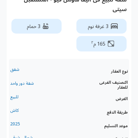
سيتى
3 غرفة نوم
3 حمام
٢
165 م
شقق
نوع العقار
التصنيف الفرعى
شقة دور واحد
للعقار
للبيع
الغرض
كاش
طريقة الدفع
2025
موعد التسليم
شمالى,شرقى