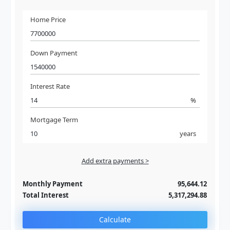
Home Price
Down Payment
Interest Rate
%
Mortgage Term
years
Add extra payments >
Jan
To monthly
Extra yearly
Monthly Payment
95,644.12
Total Interest
5,317,294.88
Calculate