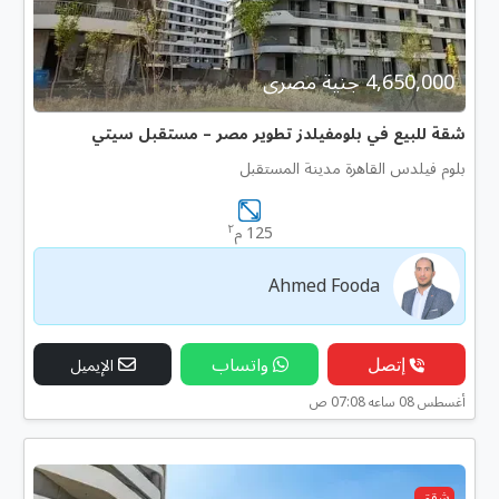
4,650,000 جنية مصرى
شقة للبيع في بلومفيلدز تطوير مصر – مستقبل سيتي
بلوم فيلدس القاهرة مدينة المستقبل
٢
125 م
Ahmed Fooda
إتصل
واتساب
الإيميل
أغسطس 08 ساعه 07:08 ص
شقق