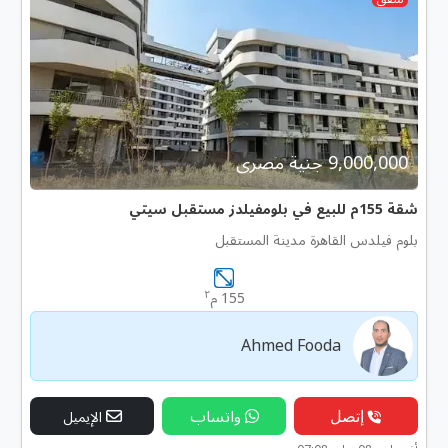
9,000,000 جنية مصرى
شقة 155م للبيع في بلومفيلدز مستقبل سيتي
بلوم فيلدس القاهرة مدينة المستقبل
٢
155 م
Ahmed Fooda
إتصل
واتساب
الإيميل