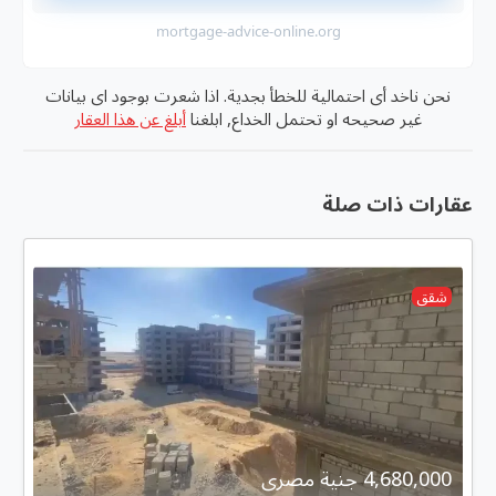
mortgage-advice-online.org
نحن ناخد أى احتمالية للخطأ بجدية. اذا شعرت بوجود اى بيانات
غير صحيحه او تحتمل الخداع, ابلغنا
أبلغ عن هذا العقار
عقارات ذات صلة
شقق
4,680,000 جنية مصرى