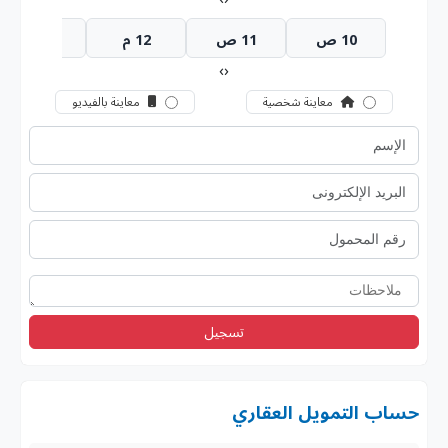
10 ص
11 ص
12 م
1 م
›
‹
معاينة شخصية
معاينة بالفيديو
تسجيل
حساب التمويل العقاري