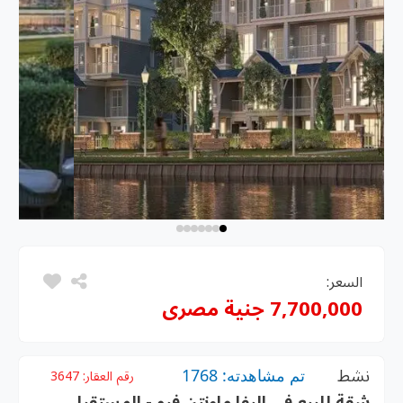
السعر:
7,700,000 جنية مصرى
نشط
تم مشاهدته: 1768
رقم العقار:
3647
شقة للبيع فى اليفا ماونتن فيو - المستقبل