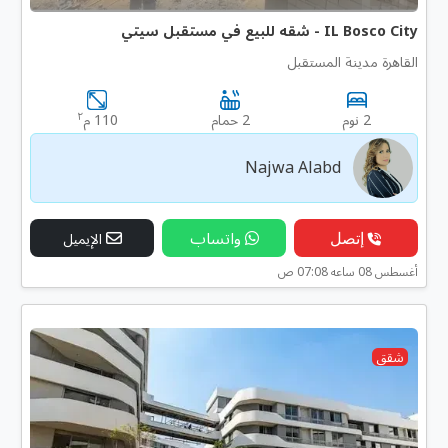
IL Bosco City - شقه للبيع في مستقبل سيتي
القاهرة مدينة المستقبل
٢
2 نوم
2 حمام
110 م
Najwa Alabd
إتصل
واتساب
الإيميل
أغسطس 08 ساعه 07:08 ص
شقق