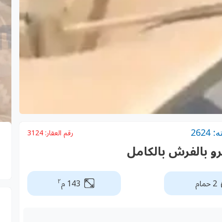
262
رقم العقار:
3124
رو بالفرش بالكامل
٢
2 حمام
143 م