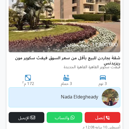
11,500,000 جنية مصرى
شقة بجاردن للبيع بأقل من سعر السوق فيفث سكوير مون
ريزيدنس
فيفث سكوير القاهرة القاهرة الجديدة
٢
3 نوم
3 حمام
172 م
Nada Eldegheady
إتصل
واتساب
الإيميل
أغسطس 10 ساعه 12:08 م