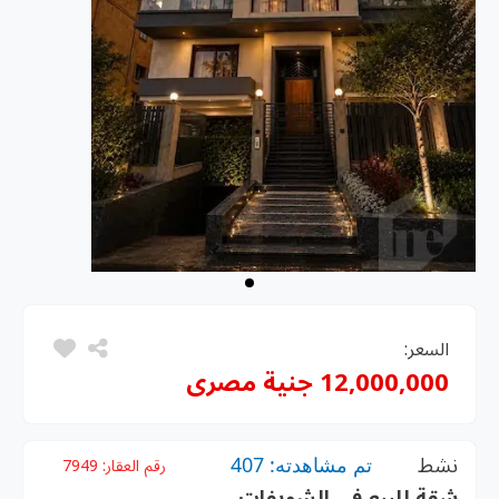
السعر:
12,000,000 جنية مصرى
نشط
تم مشاهدته: 407
رقم العقار:
7949
شقة للبيع في الشويفات