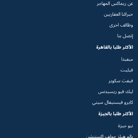
عن ريماكس المهاجر
خبرائنا العقاريين
وظائف اخرى
إتصل بنا
الأكثر طلبا بالقاهرة
ميفيدا
فيليت
فيفث سكوير
ليك فيو ريسيدنس
كايرو فيستيفال سيتي
الأكثر طلبا بالجيزة
نيو جيزة
بالم هيلز جولف اكستنشن