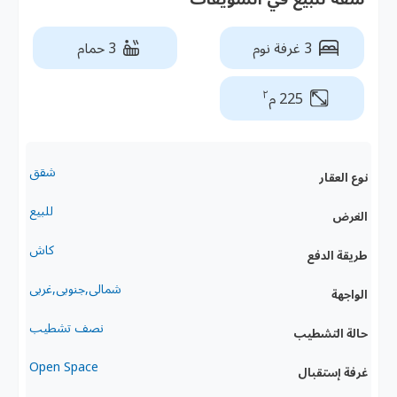
3 غرفة نوم
3 حمام
٢
225 م
شقق
نوع العقار
للبيع
الغرض
كاش
طريقة الدفع
شمالى,جنوبى,غربى
الواجهة
نصف تشطيب
حالة التشطيب
Open Space
غرفة إستقبال