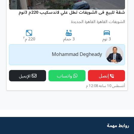
شقة للبيع فى الشويفات تطل علي لاندسكيب 220م 3نوم
الشويفات القاهرة القاهرة الجديدة
٢
3 نوم
3 حمام
220 م
Mohammad Degheady
إتصل
واتساب
الإيميل
أغسطس 10 ساعه 12:08 م
روابط مهمة