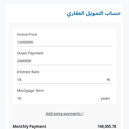
حساب التمويل العقاري
Home Price
Down Payment
Interest Rate
%
Mortgage Term
years
Add extra payments >
Jan
To monthly
Extra yearly
Monthly Payment
149,055.78