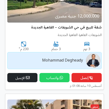
12,000,000 جنية مصرى
شقة للبيع في حي الشويفات – القاهرة الجديدة
الشويفات القاهرة القاهرة الجديدة
٢
3 نوم
3 حمام
230 م
Mohammad Degheady
إتصل
واتساب
الإيميل
أغسطس 10 ساعه 01:08 م
شقق