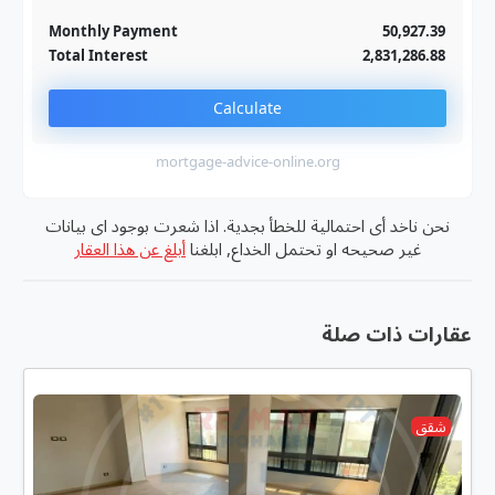
Jan
To monthly
Extra yearly
Monthly Payment
50,927.39
Total Interest
2,831,286.88
Calculate
mortgage-advice-online.org
نحن ناخد أى احتمالية للخطأ بجدية. اذا شعرت بوجود اى بيانات
غير صحيحه او تحتمل الخداع, ابلغنا
أبلغ عن هذا العقار
عقارات ذات صلة
شقق