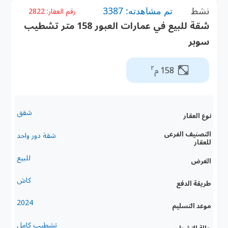
نشط
تم مشاهدته: 3387
رقم العقار:
2822
شقة للبيع في عمارات العبور 158 متر تشطيب
سوبر
٢
158 م
شقق
نوع العقار
التصنيف الفرعى
شقة دور واحد
للعقار
للبيع
الغرض
كاش
طريقة الدفع
2024
موعد التسليم
تشطيب كامل
حالة التشطيب