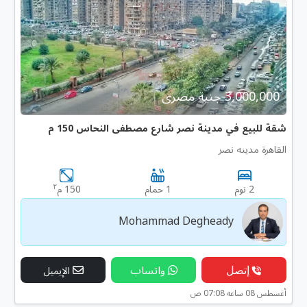
3,000,000 جنية مصرى
شقة للبيع في مدينة نصر شارع مصطفى النحاس 150 م
القاهرة مدينه نصر
٢
2 نوم
1 حمام
150 م
Mohammad Degheady
إتصل
واتساب
الإيميل
أغسطس 08 ساعه 07:08 ص