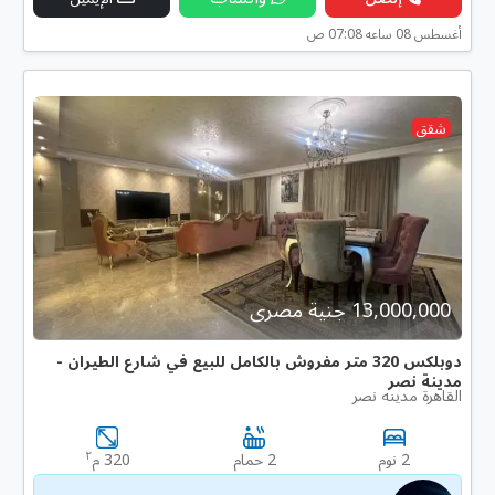
أغسطس 08 ساعه 07:08 ص
شقق
13,000,000 جنية مصرى
دوبلكس 320 متر مفروش بالكامل للبيع في شارع الطيران -
مدينة نصر
القاهرة مدينه نصر
٢
2 نوم
2 حمام
320 م