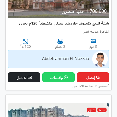
1,700,000 جنية مصرى
شقة للبيع بكمبوند جاردينيا سيتي متشطبة 120م بحري
القاهرة مدينه نصر
٢
3 نوم
2 حمام
120 م
Abdelrahman El Nazzaa
إتصل
واتساب
الإيميل
أغسطس 08 ساعه 07:08 ص
مباعة
شقق