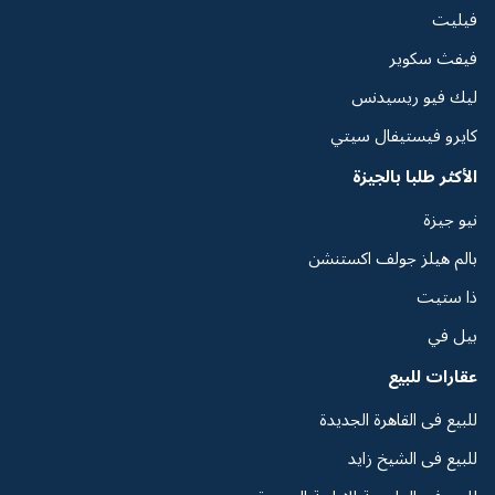
فيليت
فيفث سكوير
ليك فيو ريسيدنس
كايرو فيستيفال سيتي
الأكثر طلبا بالجيزة
نيو جيزة
بالم هيلز جولف اكستنشن
ذا ستيت
بيل في
عقارات للبيع
للبيع فى القاهرة الجديدة
للبيع فى الشيخ زايد