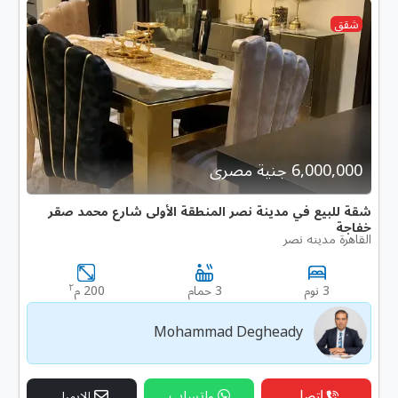
شقق
6,000,000 جنية مصرى
شقة للبيع في مدينة نصر المنطقة الأولى شارع محمد صقر
خفاجة
القاهرة مدينه نصر
٢
3 نوم
3 حمام
200 م
Mohammad Degheady
إتصل
واتساب
الإيميل