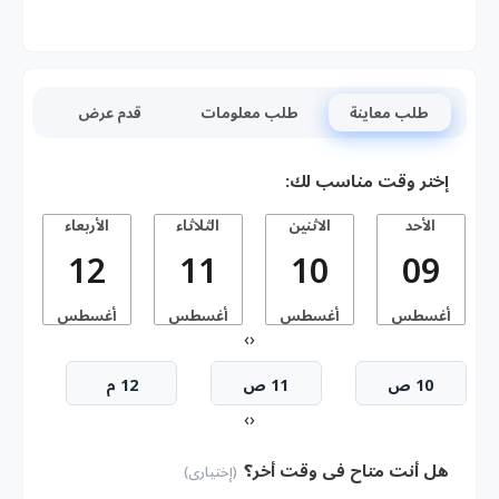
طلب معاينة
طلب معلومات
قدم عرض
إختر وقت مناسب لك:
الأحد
الاثنين
الثلاثاء
الأربعاء
ا
12
11
10
09
أغسطس
أغسطس
أغسطس
أغسطس
أ
›
‹
10 ص
11 ص
12 م
›
‹
هل أنت متاح فى وقت أخر؟
(إختيارى)