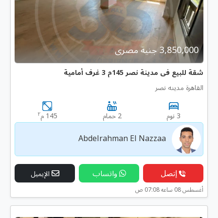
3,850,000 جنية مصرى
شقة للبيع فى مدينة نصر 145م 3 غرف أمامية
القاهرة مدينه نصر
٢
3 نوم
2 حمام
145 م
Abdelrahman El Nazzaa
إتصل
واتساب
الإيميل
أغسطس 08 ساعه 07:08 ص