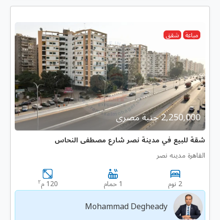
مباعة
شقق
2,250,000 جنية مصرى
شقة للبيع في مدينة نصر شارع مصطفى النحاس
القاهرة مدينه نصر
٢
2 نوم
1 حمام
120 م
Mohammad Degheady