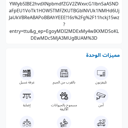
YWlyb5IBE2hvdXNpbmdfZGV2ZWxvcG1lbnSaASND
aFpEU1VoTk1HOW5TMFZKUTBGblNVUk1NMHd6Uj
JaUkVBReABAPoBBAhYEEE!16s%2Fg%2F11hckj15wz
?
entry=ttu&g_ep=EgoyMDI2MDExMy4wIKXMDSoKL
DEwMDc5MjA3MUgBUAM%3D
مميزات الوحدة
تليفزيون
بالقرب من الجيم
غرفة غسيل
أمن
مسموح بالحيوانات
إضاءة
الأليفة