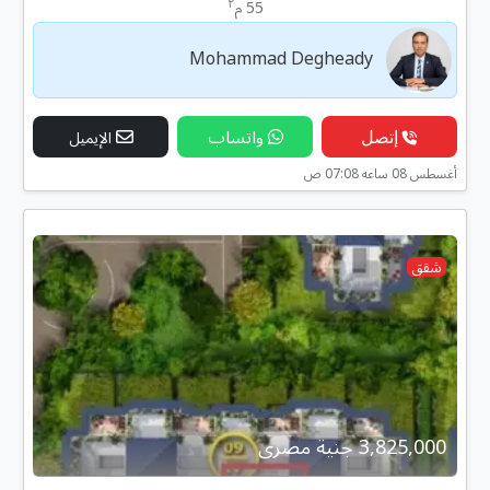
٢
55 م
Mohammad Degheady
إتصل
واتساب
الإيميل
أغسطس 08 ساعه 07:08 ص
شقق
3,825,000 جنية مصرى