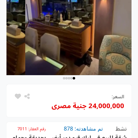
السعر:
24,000,000 جنية مصرى
نشط
تم مشاهدته: 878
رقم العقار:
7011
شقة للبيع في ليك فيو دور أرضي بحديقة وحمام