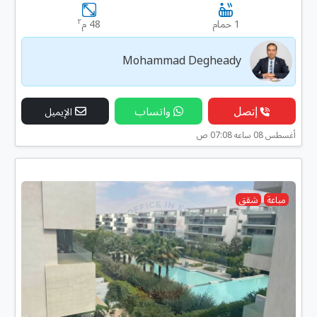
٢
1 حمام
48 م
Mohammad Degheady
إتصل
واتساب
الإيميل
أغسطس 08 ساعه 07:08 ص
مباعة
شقق