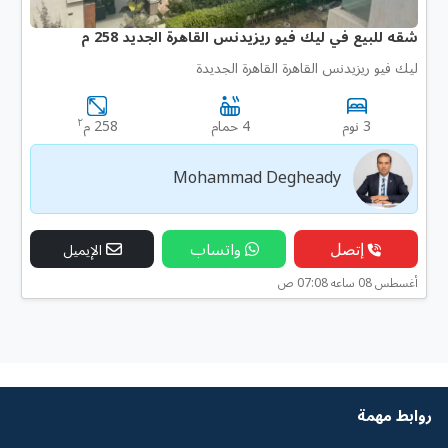
شقه للبيع في ليك فيو ريزيدنس القاهرة الجديد 258 م
ليك فيو ريزيدنس القاهرة القاهرة الجديدة
٢
3 نوم
4 حمام
258 م
Mohammad Degheady
إتصل
واتساب
الإيميل
أغسطس 08 ساعه 07:08 ص
روابط مهمة