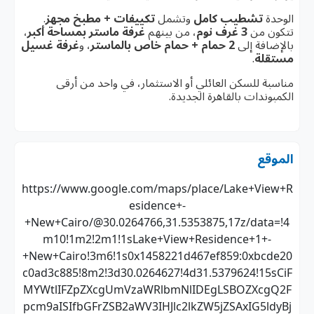
الوحدة
تشطيب كامل
وتشمل
تكييفات + مطبخ مجهز
.
تتكون من
3 غرف نوم
، من بينهم
غرفة ماستر بمساحة أكبر
،
بالإضافة إلى
2 حمام + حمام خاص بالماستر
، و
غرفة غسيل
مستقلة
.
مناسبة للسكن العائلي أو الاستثمار، في واحد من أرقى
الكمبوندات بالقاهرة الجديدة.
الموقع
https://www.google.com/maps/place/Lake+View+R
esidence+-
+New+Cairo/@30.0264766,31.5353875,17z/data=!4
m10!1m2!2m1!1sLake+View+Residence+1+-
+New+Cairo!3m6!1s0x1458221d467ef859:0xbcde20
c0ad3c885!8m2!3d30.0264627!4d31.5379624!15sCiF
MYWtlIFZpZXcgUmVzaWRlbmNlIDEgLSBOZXcgQ2F
pcm9aISIfbGFrZSB2aWV3IHJlc2lkZW5jZSAxIG5ldyBj