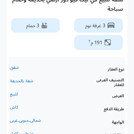
سباحة
3 غرفة نوم
3 حمام
٢
191 م
شقق
نوع العقار
التصنيف الفرعى
شقة بالحديقة
للعقار
للبيع
الغرض
كاش
طريقة الدفع
شمالى,جنوبى,غربى
الواجهة
تشطيب كامل