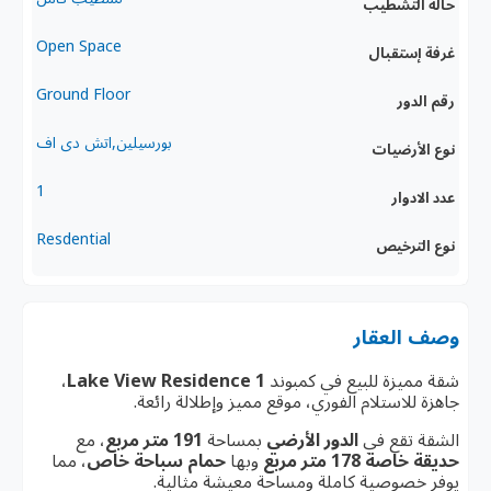
حالة التشطيب
Open Space
غرفة إستقبال
Ground Floor
رقم الدور
بورسيلين,اتش دى اف
نوع الأرضيات
1
عدد الادوار
Resdential
نوع الترخيص
وصف العقار
شقة مميزة للبيع في كمبوند
Lake View Residence 1
،
جاهزة للاستلام الفوري، موقع مميز وإطلالة رائعة.
الشقة تقع في
الدور الأرضي
بمساحة
191 متر مربع
، مع
حديقة خاصة 178 متر مربع
وبها
حمام سباحة خاص
، مما
يوفر خصوصية كاملة ومساحة معيشة مثالية.