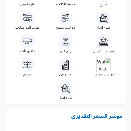
جراج
حديقة للكلاب
غاز طبيعى
نظام إنذار
دواليب مطبخ
بقرب المواصلات
بقرب المدارس
واى فاى
بالتكييفات
دواليب ملابس
حى راقى
فسيح
نظام إنذار
موشر السعر التقديرى