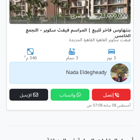
23,000,000 جنية مصرى
بنتهاوس فاخر للبيع | المراسم فيفث سكوير – التجمع
الخامس
فيفث سكوير القاهرة القاهرة الجديدة
٢
3 نوم
3 حمام
346 م
Nada Eldegheady
إتصل
واتساب
الإيميل
أغسطس 08 ساعه 07:08 ص