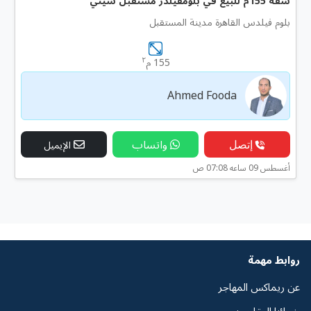
شقة 155م للبيع في بلومفيلدز مستقبل سيتي
بلوم فيلدس القاهرة مدينة المستقبل
٢
155 م
Ahmed Fooda
إتصل
واتساب
الإيميل
أغسطس 09 ساعه 07:08 ص
روابط مهمة
عن ريماكس المهاجر