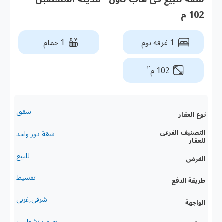
102 م
1 غرفة نوم
1 حمام
٢
102 م
شقق
نوع العقار
التصنيف الفرعى
شقة دور واحد
للعقار
للبيع
الغرض
تقسيط
طريقة الدفع
شرقى,غربى
الواجهة
نصف تشطيب