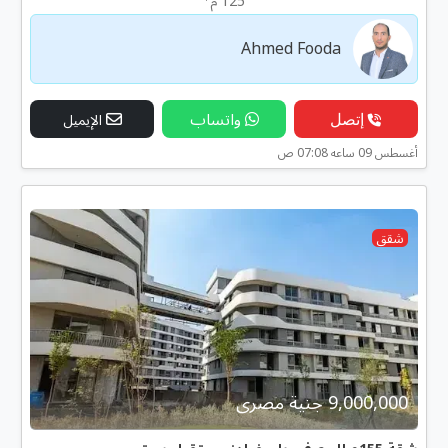
125 م
Ahmed Fooda
إتصل
واتساب
الإيميل
أغسطس 09 ساعه 07:08 ص
شقق
9,000,000 جنية مصرى