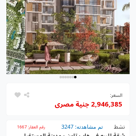
السعر:
2,946,385 جنية مصرى
نشط
تم مشاهدته: 3247
رقم العقار:
1667
شقة للبيع فى هاب تاون - مدينة المستقبل