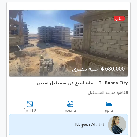
شقق
4,680,000 جنية مصرى
IL Bosco City - شقه للبيع في مستقبل سيتي
القاهرة مدينة المستقبل
٢
2 نوم
2 حمام
110 م
Najwa Alabd