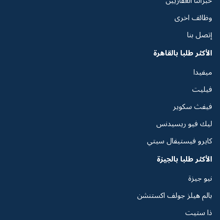
خبرائنا العقاريين
وظائف اخرى
إتصل بنا
الأكثر طلبا بالقاهرة
ميفيدا
فيليت
فيفث سكوير
ليك فيو ريسيدنس
كايرو فيستيفال سيتي
الأكثر طلبا بالجيزة
نيو جيزة
بالم هيلز جولف اكستنشن
ذا ستيت