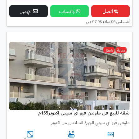
إتصل
واتساب
الإيميل
أغسطس 06 ساعه 07:08 ص
مباعة
شقق
شقة للبيع في ماونتن فيو آي سيتي اكتوبر155م
ماونتن فيو آي سيتي الجيزة السادس من اكتوبر