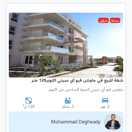
مباعة
شقق
شقة للبيع في ماونتن فيو آي سيتي اكتوبر120 متر
ماونتن فيو آي سيتي الجيزة السادس من اكتوبر
٢
2 نوم
2 حمام
120 م
Mohammad Degheady