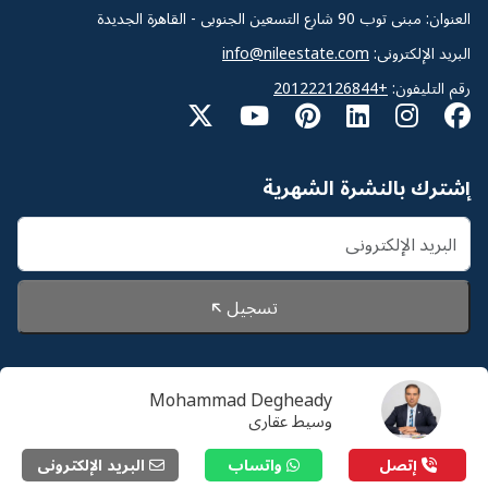
العنوان: مبنى توب 90 شارع التسعين الجنوبى - القاهرة الجديدة
البريد الإلكترونى:
info@nileestate.com
رقم التليفون:
+201222126844
إشترك بالنشرة الشهرية
تسجيل
Mohammad Degheady
© 2026 Nileestate. جميع الحقوق محفوظة لشركة نايل
وسيط عقارى
استيت
إتصل
واتساب
البريد الإلكترونى
سياسة الخصوصية