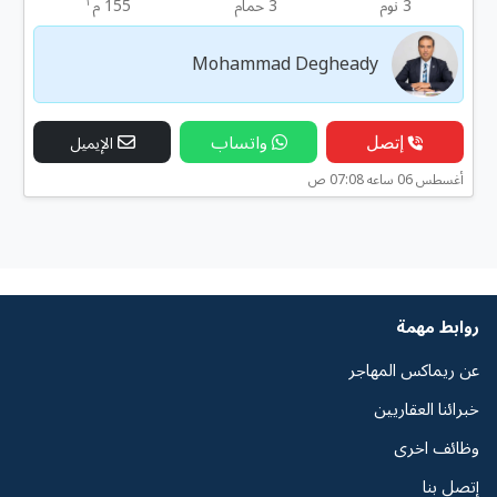
٢
3 نوم
3 حمام
155 م
Mohammad Degheady
إتصل
واتساب
الإيميل
أغسطس 06 ساعه 07:08 ص
روابط مهمة
عن ريماكس المهاجر
خبرائنا العقاريين
وظائف اخرى
إتصل بنا