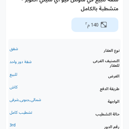
متشطبة بالكامل
٢
140 م
شقق
نوع العقار
التصنيف الفرعى
شقة دور واحد
للعقار
للبيع
الغرض
كاش
طريقة الدفع
شمالى,جنوبى,شرقى
الواجهة
تشطيب كامل
حالة التشطيب
3rd
رقم الدور