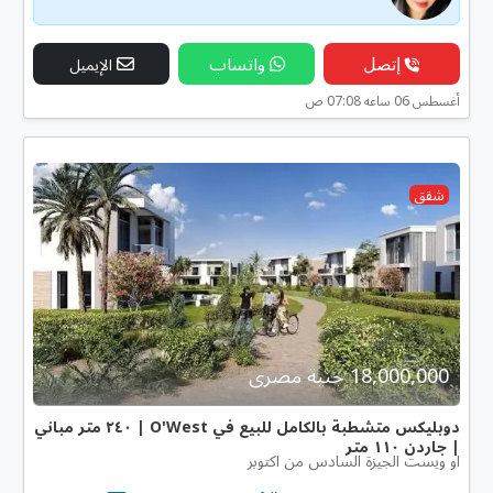
إتصل
واتساب
الإيميل
أغسطس 06 ساعه 07:08 ص
شقق
18,000,000 جنية مصرى
دوبليكس متشطبة بالكامل للبيع في O'West | ٢٤٠ متر مباني
| جاردن ١١٠ متر
او ويست الجيزة السادس من اكتوبر