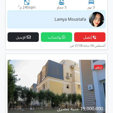
٢
3 نوم
5 حمام
240sqm م
Lamya Moustafa
إتصل
واتساب
الإيميل
أغسطس 06 ساعه 07:08 ص
شقق
19,000,000 جنية مصرى