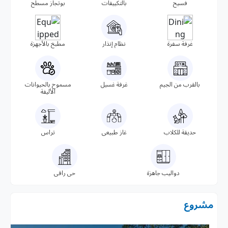
فسيح
بالتكييفات
بوتجاز مسطح
غرفة سفرة
نظام إنذار
مطبخ بالأجهزة
بالقرب من الجيم
غرفة غسيل
مسموح بالحيوانات
الأليفة
حديقة للكلاب
غاز طبيعى
تراس
دواليب جاهزة
حى راقى
مشروع