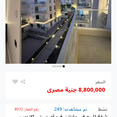
السعر:
8,800,000 جنية مصرى
نشط
تم مشاهدته: 249
رقم العقار:
8072
شقة للبيع في ماونتن فيو آي سيتي اكتوبر -