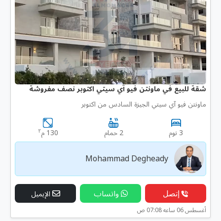
شقة للبيع في ماونتن فيو آي سيتي اكتوبر نصف مفروشة
ماونتن فيو آي سيتي الجيزة السادس من اكتوبر
٢
3 نوم
2 حمام
130 م
Mohammad Degheady
إتصل
واتساب
الإيميل
أغسطس 06 ساعه 07:08 ص