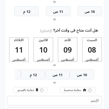
›
‹
10 ص
11 ص
12 م
›
‹
هل أنت متاح فى وقت أخر؟
(إختيارى)
السبت
الأحد
الاثنين
الثلاثاء
11
10
09
08
أغسطس
أغسطس
أغسطس
أغسطس
أ
›
‹
10 ص
11 ص
12 م
1 م
›
‹
معاينة شخصية
معاينة بالفيديو