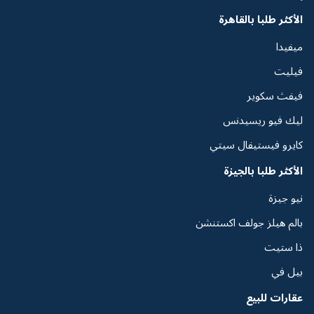
الأكثر طلبا بالقاهرة
ميفيدا
فيليت
فيفث سكوير
ليك فيو ريسيدنس
كايرو فيستيفال سيتي
الأكثر طلبا بالجيزة
نيو جيزة
بالم هيلز جولف اكستنشن
ذا ستيت
بيل في
عقارات للبيع