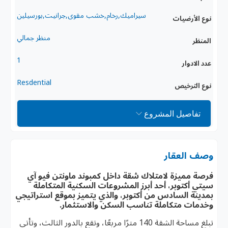
سيراميك,رخام,خشب مقوى,جرانيت,بورسيلين
نوع الأرضيات
منظر جمالي
المنظر
1
عدد الادوار
Resdential
نوع الترخيص
تفاصيل المشروع
وصف العقار
فرصة مميزة لامتلاك شقة داخل كمبوند ماونتن فيو آي
سيتي أكتوبر، أحد أبرز المشروعات السكنية المتكاملة
بمدينة السادس من أكتوبر، والذي يتميز بموقع استراتيجي
وخدمات متكاملة تناسب السكن والاستثمار.
تبلغ مساحة الشقة 140 مترًا مربعًا، وتقع بالدور الثالث، وتأتي