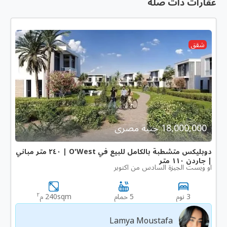
عقارات ذات صلة
شقق
18,000,000 جنية مصرى
دوبليكس متشطبة بالكامل للبيع في O'West | ٢٤٠ متر مباني
| جاردن ١١٠ متر
او ويست الجيزة السادس من اكتوبر
٢
3 نوم
5 حمام
240sqm م
Lamya Moustafa