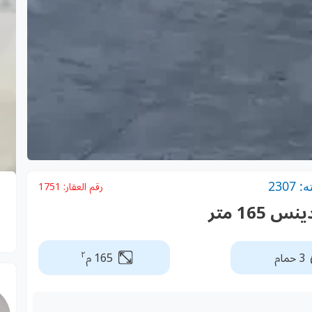
230
رقم العقار:
1751
16 متر
٢
3 حمام
165 م