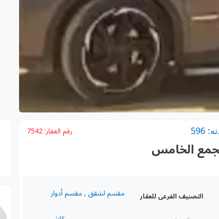
 596
رقم العقار:
7542
تجمع الخامس
مقسم لشقق , مقسم أدوار
التصنيف الفرعى للعقار
كاش