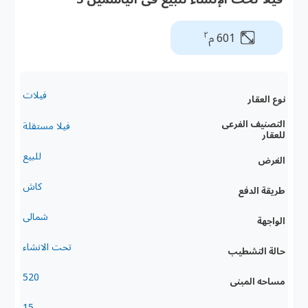
٢
601 م
فيلات
نوع العقار
التصنيف الفرعى
فيلا مستقلة
للعقار
للبيع
الغرض
كاش
طريقة الدفع
شمالى
الواجهة
تحت الانشاء
حالة التشطيب
520
مساحه المبنى
15