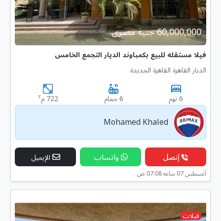
60,000,000 جنية مصرى
فيلا مستقله للبيع بكمباوند الديار التجمع الخامس
الديار القاهرة القاهرة الجديدة
٢
6 نوم
6 حمام
722 م
Mohamed Khaled
إتصل
واتساب
الإيميل
أغسطس 07 ساعه 07:08 ص
فيلات