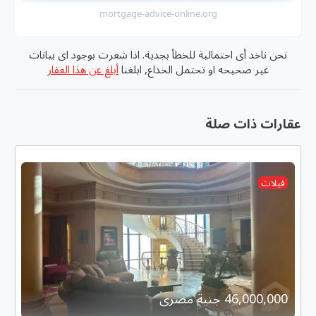
mortgage-advice-online.org
نحن ناخد أى احتمالية للخطأ بجدية. اذا شعرت بوجود اى بيانات
غير صحيحه او تحتمل الخداع, ابلغنا
أبلغ عن هذا العقار
عقارات ذات صلة
فيلات
46,000,000 جنية مصرى