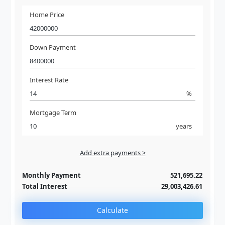
Home Price
Down Payment
Interest Rate
%
Mortgage Term
years
Add extra payments >
Jan
To monthly
Extra yearly
Monthly Payment
521,695.22
Total Interest
29,003,426.61
Calculate