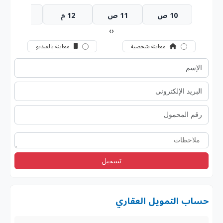
10 ص
11 ص
12 م
1 م
›
‹
معاينة شخصية
معاينة بالفيديو
تسجيل
حساب التمويل العقاري