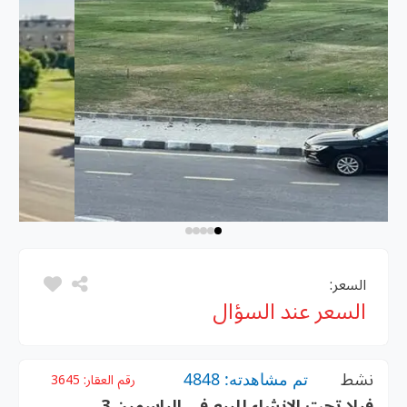
السعر:
السعر عند السؤال
نشط
تم مشاهدته: 4848
رقم العقار:
3645
فيلا تحت الإنشاء للبيع فى الياسمين 3