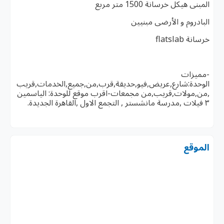
المبنى هيكل خرسانة 1500 متر مربع
البادروم و الأرضى مبنيين
خرسانة flatslab
-مميزات
الوحدة:شارع,عريض,فيو,حديقة,قرب,من,جميع,الخدمات,قريب
,من,مولات,قريب,من مجمعات-اقرب موقع للوحدة: الياسمين
٣ فيلات ,مدرسة مانشستر , التجمع الاول ,القاهرة الجديدة.
الموقع