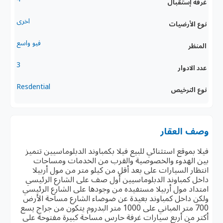
غرفة إستقبال
اخرى
نوع الأرضيات
فيو واسع
المنظر
3
عدد الادوار
Resdential
نوع الترخيص
وصف العقار
فيلا بموقع استثنائي للبيع فيلا بكمباوند الدبلوماسيين تتميز
بين الهدوء والخصوصية والقرب من الخدمات ومساحات
انتظار السيارات على بعد أقل من كيلو متر من مول أربيلا
داخل كمباوند الدبلوماسيين أول صف على الشارع الرئيسي
امتداد مول أربيلا مستفيده من وجودها على الشارع الرئيسي
ولكن داخل كمباوند بعيدة عن ضوضاء الشارع مساحة الأرض
700 متر المباني على 1000 متر البدروم يتكون من جراج يسع
أكتر من أربع سيارات غرفة حارس مساحة كبيرة مفتوحة على