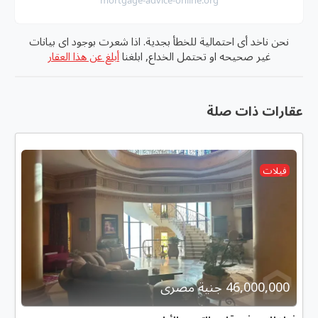
mortgage-advice-online.org
نحن ناخد أى احتمالية للخطأ بجدية. اذا شعرت بوجود اى بيانات
غير صحيحه او تحتمل الخداع, ابلغنا
أبلغ عن هذا العقار
عقارات ذات صلة
فيلات
46,000,000 جنية مصرى