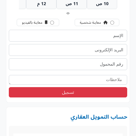
10 ص
11 ص
12 م
1 م
›
‹
معاينة شخصية
معاينة بالفيديو
تسجيل
حساب التمويل العقاري