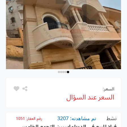
السعر:
السعر عند السؤال
نشط
تم مشاهدته: 3207
رقم العقار:
1051
فيلا للبيع فى الدوبلماسيين التجمع الخامس