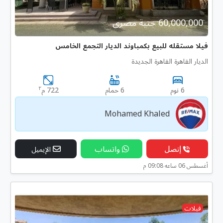
60,000,000 جنية مصرى
فيلا مستقله للبيع بكمباوند الديار التجمع الخامس
الديار القاهرة القاهرة الجديدة
٢
6 نوم
6 حمام
722 م
Mohamed Khaled
إتصل
واتساب
الإيميل
أغسطس 06 ساعه 09:08 م
فيلات