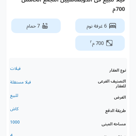
700م
6 غرفة نوم
7 حمام
٢
700 م
فيلات
نوع العقار
التصنيف الفرعى
فيلا مستقلة
للعقار
للبيع
الغرض
كاش
طريقة الدفع
1000
مساحه المبنى
4