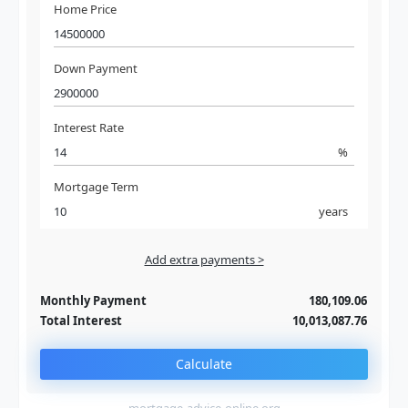
Home Price
Down Payment
Interest Rate
%
Mortgage Term
years
Add extra payments >
Jan
To monthly
Extra yearly
Monthly Payment
180,109.06
Total Interest
10,013,087.76
Calculate