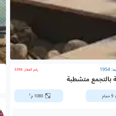
195
رقم العقار:
3396
ية بالتجمع متشطبة
٢
9 حمام
1080 م